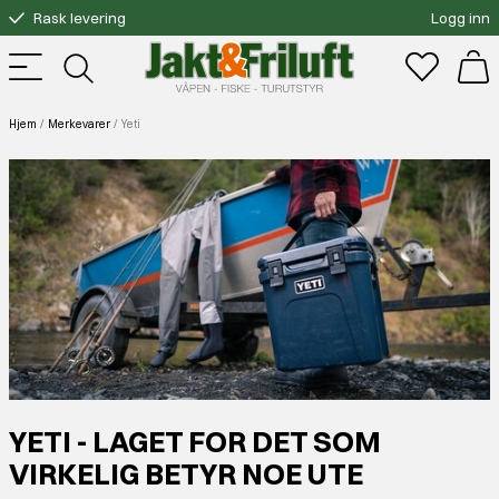
Rask levering
Logg inn
Gratis bytte
Fri frakt over 3000.-
Hjem
Merkevarer
Yeti
YETI - LAGET FOR DET SOM
VIRKELIG BETYR NOE UTE