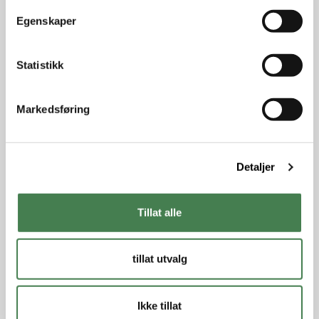
t
Egenskaper
y
k
k
Statistikk
e
v
Markedsføring
a
l
g
Detaljer
Tillat alle
tillat utvalg
Ikke tillat