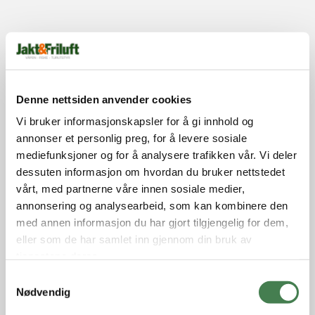
Denne nettsiden anvender cookies
Vi bruker informasjonskapsler for å gi innhold og
annonser et personlig preg, for å levere sosiale
mediefunksjoner og for å analysere trafikken vår. Vi deler
dessuten informasjon om hvordan du bruker nettstedet
vårt, med partnerne våre innen sosiale medier,
annonsering og analysearbeid, som kan kombinere den
med annen informasjon du har gjort tilgjengelig for dem,
eller som de har samlet inn gjennom din bruk av
tjenestene deres.
S
Nødvendig
a
m