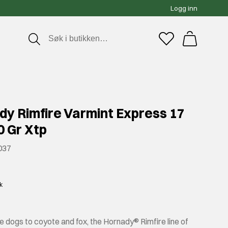
Logg inn
dy Rimfire Varmint Express 17
0 Gr Xtp
037
kk
e dogs to coyote and fox, the Hornady® Rimfire line of