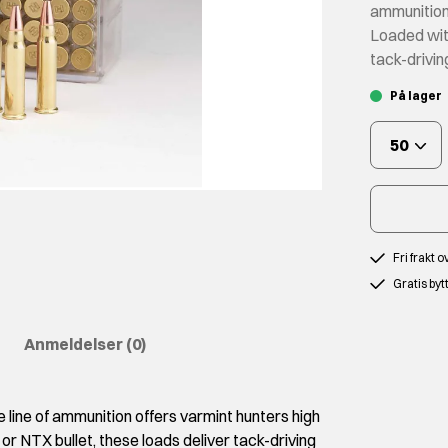
ammunition 
Loaded wit
tack-drivi
På lager
50
Fri frakt 
Gratis byt
Anmeldelser
(0)
 line of ammunition offers varmint hunters high
r NTX bullet, these loads deliver tack-driving