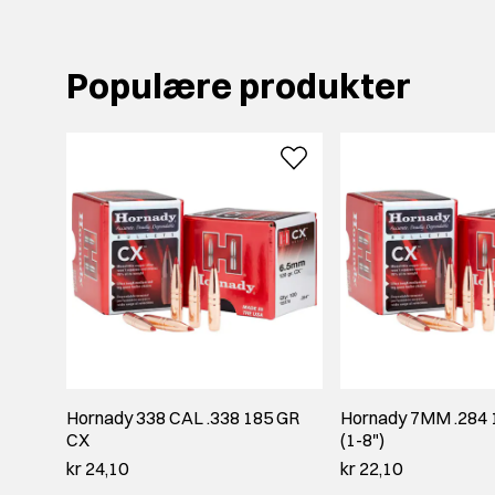
Populære produkter
Hornady 338 CAL .338 185 GR
Hornady 7MM .284 
CX
(1-8")
kr 24,10
kr 22,10