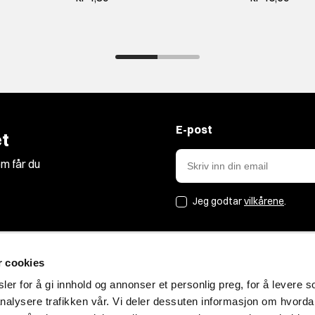
E-post
t
m får du
Jeg godtar
vilkårene
.
r cookies
Jakt&Friluft
er for å gi innhold og annonser et personlig preg, for å levere s
nalysere trafikken vår. Vi deler dessuten informasjon om hvorda
Om oss