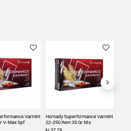
erformance Varmint
Hornady Superformance Varmint
Horna
r V-Max Spf
22-250 Rem 35 Gr Ntx
250 R
kr 37,79
kr 34,