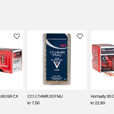
160 GR CX
CCI 17HMR 20 FMJ
Hornady 30 
kr 7,50
kr 22,90