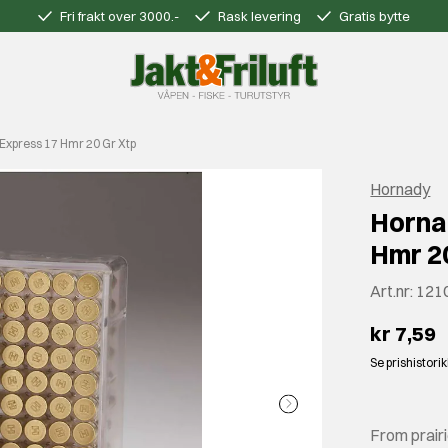
Fri frakt over 3000.-
Rask levering
Gratis bytte
Express 17 Hmr 20 Gr Xtp
Hornady
Horna
Hmr 2
Art.nr:
121
kr 7,59
Se prishistori
From prairi