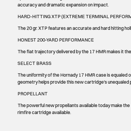
accuracy and dramatic expansion on impact.
HARD-HITTING XTP (EXTREME TERMINAL PERFOR
The 20 gr. XTP features an accurate and hard hitting holl
HONEST 200-YARD PERFORMANCE
The flat trajectory delivered by the 17 HMR makes it th
SELECT BRASS
The uniformity of the Hornady 17 HMR case is equaled 
geometry helps provide this new cartridge's unequaled
PROPELLANT
The powerful new propellants available today make the
rimfire cartridge available.