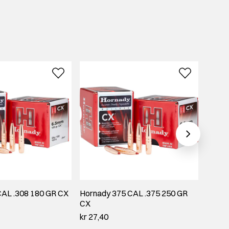
CAL .308 180 GR CX
Hornady 375 CAL .375 250 GR
Hornad
CX
kr 20,
kr 27,40