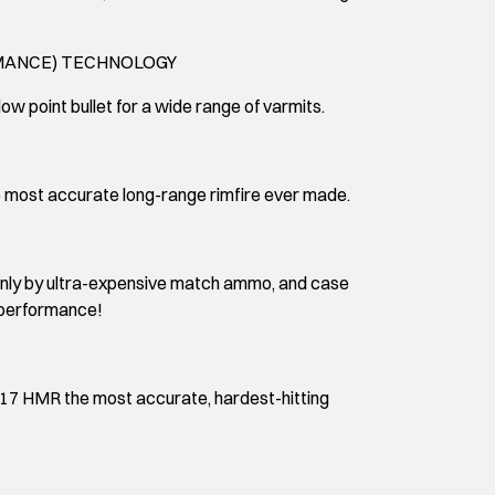
MANCE) TECHNOLOGY
ow point bullet for a wide range of varmits.
e most accurate long-range rimfire ever made.
only by ultra-expensive match ammo, and case
 performance!
 17 HMR the most accurate, hardest-hitting