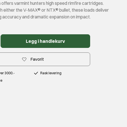
offers varmint hunters high speed rimfire cartridges.
h either the V-MAX® or NTX® bullet, these loads deliver
ng accuracy and dramatic expansion on impact.
Legg i handlekurv
Favorit
over 3000.-
Rask levering
te