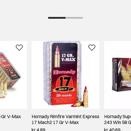
 Gr V-Max
Hornady Rimfire Varmint Express
Hornady Sup
17 Mach2 17 Gr V-Max
243 Win 58 G
kr 4,89
kr 40,69