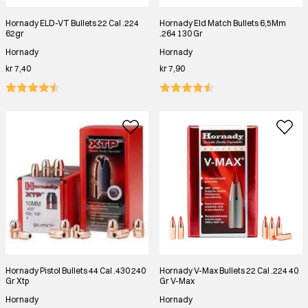
Hornady ELD-VT Bullets 22 Cal .224
Hornady Eld Match Bullets 6,5Mm
62gr
.264 130 Gr
Hornady
Hornady
kr 7,40
kr 7,90
Hornady Pistol Bullets 44 Cal .430 240
Hornady V-Max Bullets 22 Cal .224 40
Gr Xtp
Gr V-Max
Hornady
Hornady