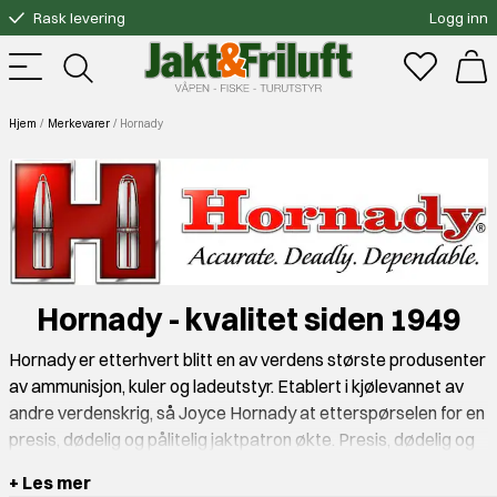
Rask levering
Logg inn
Gratis bytte
Fri frakt over 3000.-
Hjem
Merkevarer
Hornady
Hornady - kvalitet siden 1949
Hornady er etterhvert blitt en av verdens største produsenter
av ammunisjon, kuler og ladeutstyr. Etablert i kjølevannet av
andre verdenskrig, så Joyce Hornady at etterspørselen for en
presis, dødelig og pålitelig jaktpatron økte. Presis, dødelig og
pålitelig ble også Hornady's første slagord og dette beskriver
+ Les mer
godt den første kulen produsert av Hornady. Dette var en .30-