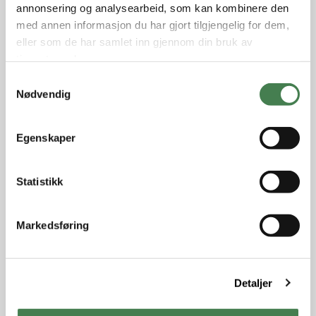
annonsering og analysearbeid, som kan kombinere den
med annen informasjon du har gjort tilgjengelig for dem,
eller som de har samlet inn gjennom din bruk av
tjenestene deres.
S
Nødvendig
a
m
t
Egenskaper
y
k
k
Statistikk
e
v
Markedsføring
a
l
g
Detaljer