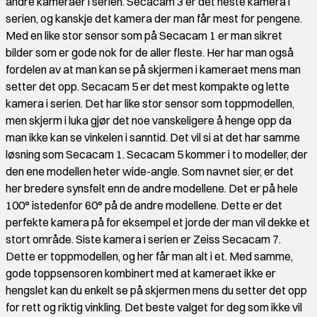
andre kameraer i serien. Secacam 3 er det neste kamera i
serien, og kanskje det kamera der man får mest for pengene.
Med en like stor sensor som på Secacam 1 er man sikret
bilder som er gode nok for de aller fleste. Her har man også
fordelen av at man kan se på skjermen i kameraet mens man
setter det opp. Secacam 5 er det mest kompakte og lette
kamera i serien. Det har like stor sensor som toppmodellen,
men skjerm i luka gjør det noe vanskeligere å henge opp da
man ikke kan se vinkelen i sanntid. Det vil si at det har samme
løsning som Secacam 1. Secacam 5 kommer i to modeller, der
den ene modellen heter wide-angle. Som navnet sier, er det
her bredere synsfelt enn de andre modellene. Det er på hele
100° istedenfor 60° på de andre modellene. Dette er det
perfekte kamera på for eksempel et jorde der man vil dekke et
stort område. Siste kamera i serien er Zeiss Secacam 7.
Dette er toppmodellen, og her får man alt i et. Med samme,
gode toppsensoren kombinert med at kameraet ikke er
hengslet kan du enkelt se på skjermen mens du setter det opp
for rett og riktig vinkling. Det beste valget for deg som ikke vil