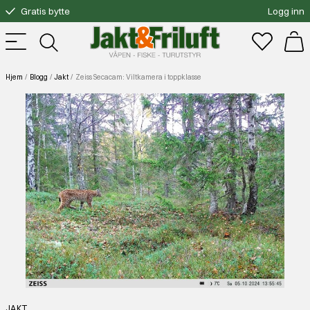
Gratis bytte
Logg inn
Fri frakt over 3000.-
Hjem
Blogg
Jakt
Zeiss Secacam: Viltkamera i toppklasse
JAKT