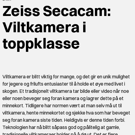
Zeiss Secacam:
Viltkamera i
toppklasse
Viltkamera er blitt viktig for mange, og det gir en unik mulighet
for jegere og frilufts entusiaster til å holde et øye med livet i
skogen. Et tradisjonelt viltkamera tar bilde eller video når noe
eller noen beveger seg foran kamera og lagrer dette på et
minnekort. Tidligere har normen vært at man selv må ut til
viltkamera, hente minnekortet og sjekke hva som har beveget
seg foran kamera siste tiden. Heldigvis er denne tiden forbi.
Teknologien har nå blitt såpass god og pålitelig at gamle,
tradisjonelle viltkameraer holder på å dø ut. Det er flere