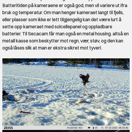
Batteritiden på kameraene er også god, men vil variere ut ifra
bruk og temperatur. Om man henger kameraet langt til fjells,
eller plasser som ikke er lett tilgjengelig kan det være lurt å
sette opp kameraet med solcellepanel og oppladbare
batterier. Til Secacam får man også en metal housing. altså en
metall kasse som beskytter mot regn, vær, støv, og den kan
også låses slik at man er ekstra sikret mot tyveri.