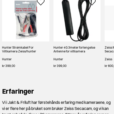
Hunter Strømkabel For
Hunter 4G 3meter forlengelse
Zeiss 
Viltkamera Zeiss/hunter
Antenne for viltkamera
Secac
Hunter
Hunter
Zeiss
kr 399,00
kr 399,00
kr 600
Erfaringer
Vi i Jakt & Friluft har førstehånds erfaring med kameraene, og
vi er flere her på bruket som bruker Zeiss Secacam, og vi kan