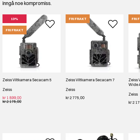
inngå noe kompromiss.
13%
FRI FRAKT
FRI 
FRI FRAKT
Zeiss Viltkamera Secacam 5
Zeiss Viltkamera Secacam 7
Zeiss 
Wide 
Zeiss
Zeiss
Zeiss
kr 1 899,00
kr 2 775,00
kr 2 175,00
kr 2 1