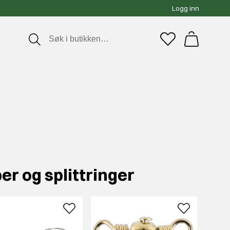
Logg inn
r og splittringer