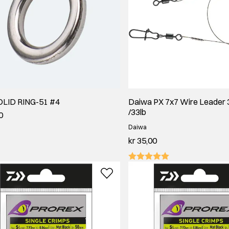
OLID RING-51 #4
Daiwa PX 7x7 Wire Leader
/33lb
0
Daiwa
kr 35,00