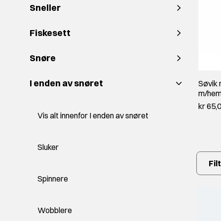
Sneller
Fiskesett
Snøre
I enden av snøret
Søvik 
m/hemp
kr 65,
Vis alt innenfor I enden av snøret
Sluker
Fil
Spinnere
Wobblere