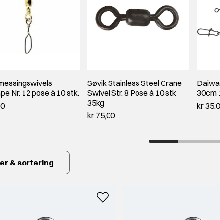
messingswivels
Søvik Stainless Steel Crane
Daiwa
e Nr. 12 pose à 10 stk.
Swivel Str. 8 Pose à 10 stk
30cm 1
35kg
00
kr 35,
kr 75,00
ter & sortering