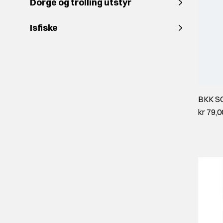
Dorge og trolling utstyr
Isfiske
BKK S
kr 79,0