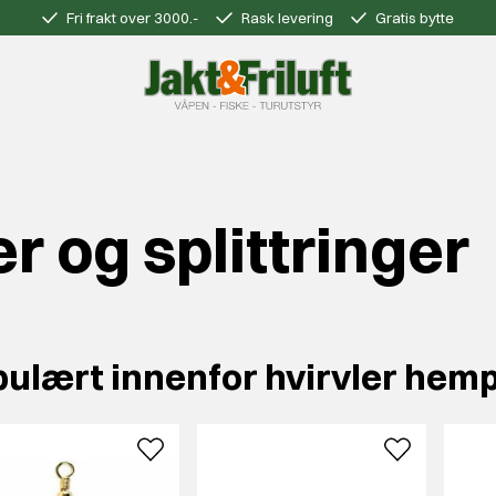
Fri frakt over 3000.-
Rask levering
Gratis bytte
r og splittringer
ulært innenfor hvirvler hempe