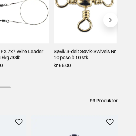
 PX 7x7 Wire Leader
Søvik 3-delt Søvik-Swivels Nr.
Søvik-
5kg /33lb
10 pose à 10 stk.
12 pos
00
kr 65,00
kr 65,
99 Produkter