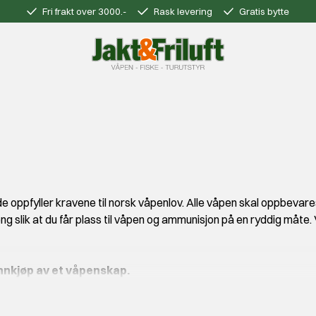
Fri frakt over 3000.-
Rask levering
Gratis bytte
de oppfyller kravene til norsk våpenlov. Alle våpen skal oppbeva
pheng slik at du får plass til våpen og ammunisjon på en ryddig må
l innkjøp av et våpenskap.
åpen det er. Vi har mindre skap for håndholdte våpen, og større s
orankring. Det er viktig å forankre våpenskapet for at FG godkjen