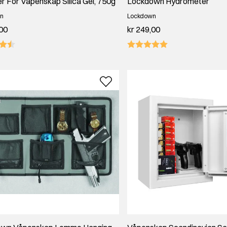
r For Våpenskap Silica Gel, 750g
Lockdown Hydrometer
n
Lockdown
,00
kr 249,00