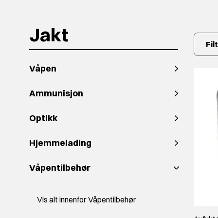
- Det er flere muligheter til å få låst skapet, hvor du e
mest sannsynlig er et engangskjøp. En nøkkellås er kjekk
flere som trenger tilgang.
Jakt
Fil
Har du behov for veiledning i prosessen for å finne et v
Våpen
Ammunisjon
Optikk
Hjemmelading
Våpentilbehør
Vis alt innenfor Våpentilbehør