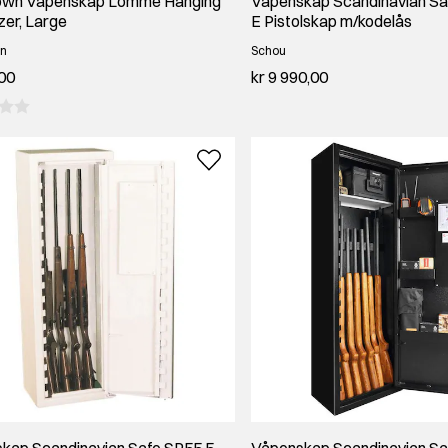
own Våpenskap Lomme Hanging
Våpenskap Scandinavian Sa
zer, Large
E Pistolskap m/kodelås
n
Schou
,00
kr 9 990,00
kap Scandinavian Safe SP55 5
Våpenskap Scandinavian Sa