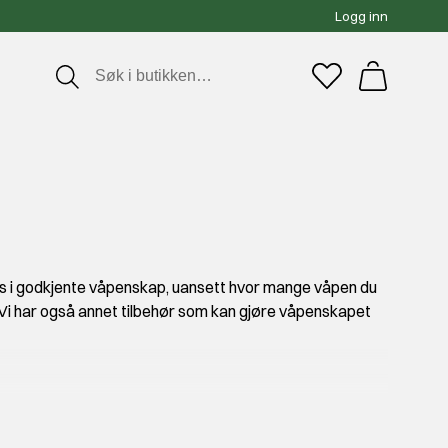
Logg inn
res i godkjente våpenskap, uansett hvor mange våpen du
te. Vi har også annet tilbehør som kan gjøre våpenskapet
kap som er tilpasset for hagle og rifle.
ningen skal være valid.