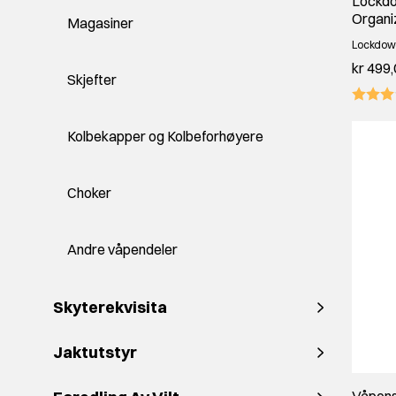
Lockd
Organi
Magasiner
Lockdow
kr 499
Skjefter
Kolbekapper og Kolbeforhøyere
Choker
Andre våpendeler
Skyterekvisita
Jaktutstyr
Våpens