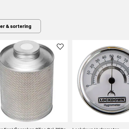
nten kan ha nøkkellås eller kodelås. Det er fordeler og ulemper me
 så lenge nøkkelen har en fast plass den hører hjemme, mens en ko
ter & sortering
åpenskap som passer for deg er du velkommen til å ta
kontakt med