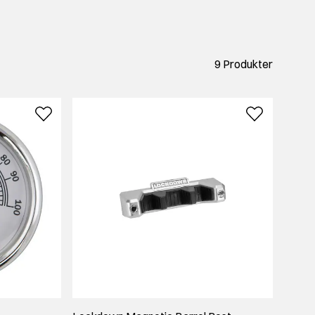
d begge to, men det er verdt å tenke over at et våpenskap
delås kan byttes jevnlig og deles med flere - om det er
9 Produkter
 oss
, eller ta turen innom for en prat.