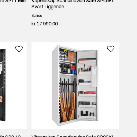
fe SP11 Mini
Våpenskap Scandinavian Safe SP45EL
Svart Liggende
Schou
kr 17 990,00
fe SP8 10
Våpenskap Scandinavian Safe SP88XL