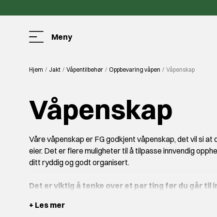
Meny
Hjem
Jakt
Våpentilbehør
Oppbevaring våpen
Våpenskap
Våpenskap
Våre våpenskap er FG godkjent våpenskap, det vil si at 
eier. Det er flere muligheter til å tilpasse innvendig op
ditt ryddig og godt organisert.
Det er viktig å tenke over et par ting før du går ti
- Hvor mange våpen du skal oppbevare og hva slags type v
+ Les mer
- Våpenskap under 150kg har fire boltehull i bunnen for f