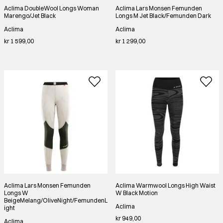
Aclima DoubleWool Longs Woman
Aclima Lars Monsen Femunden
Marengo/Jet Black
Longs M Jet Black/Femunden Dark
Aclima
Aclima
kr 1 599,00
kr 1 299,00
Aclima Lars Monsen Femunden
Aclima Warmwool Longs High Waist
Longs W
W Black Motion
BeigeMelang/OliveNight/FemundenL
Aclima
ight
kr 949,00
Aclima