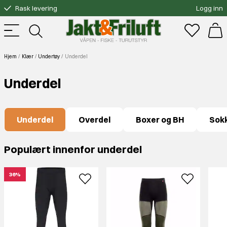
Rask levering
Logg inn
Gratis bytte
Fri frakt over 3000.-
Hjem
Klær
Undertøy
Underdel
Underdel
Underdel
Overdel
Boxer og BH
Sok
Populært innenfor underdel
36%