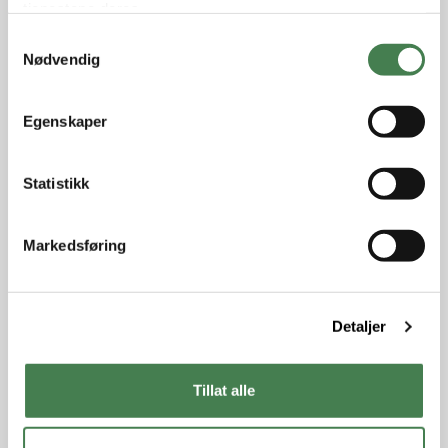
tjenestene deres.
S
Nødvendig
a
m
t
Egenskaper
y
k
k
Statistikk
e
v
Markedsføring
a
l
g
Detaljer
Tillat alle