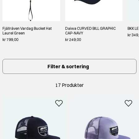
Fjällräven Vardag Bucket Hat
Daiwa CURVED BILL GRAPHIC
BKK L
Laurel Green
CAP-NAVY
kr 349
kr 799,00
kr 249,00
Filter & sortering
17 Produkter