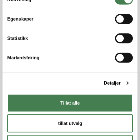
a
m
t
Egenskaper
y
k
k
Statistikk
e
v
Markedsføring
a
l
g
Detaljer
Tillat alle
tillat utvalg