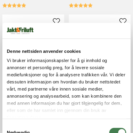
Denne nettsiden anvender cookies
Vi bruker informasjonskapsler for å gi innhold og
annonser et personlig preg, for å levere sosiale
mediefunksjoner og for å analysere trafikken vår. Vi deler
dessuten informasjon om hvordan du bruker nettstedet
Lawson Rod & Reel Mini Carrier
Lawson Rod & Reel Mini Carrier
Teleskop 48cm
Teleskop 52cm
vårt, med partnerne våre innen sosiale medier,
Lawson
Lawson
annonsering og analysearbeid, som kan kombinere den
kr 339,00
kr 369,00
med annen informasjon du har gjort tilgjengelig for dem,
eller som de har samlet inn gjennom din bruk av
tjenestene deres.
S
Nødvendig