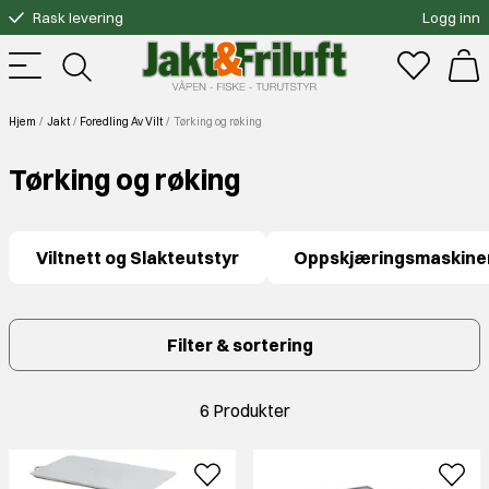
Rask levering
Logg inn
Gratis bytte
Fri frakt over 3000.-
Hjem
Jakt
Foredling Av Vilt
Tørking og røking
Tørking og røking
Viltnett og Slakteutstyr
Oppskjæringsmaskine
Filter & sortering
6 Produkter