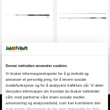
Daiwa ACCUDEPTH INTERLINE 7' 12-
Duo Reishaft RS-86MLS 7-30g
20LB
Duo
Daiwa
kr 5 799,00
kr 619,00
Denne nettsiden anvender cookies
Vi bruker informasjonskapsler for å gi innhold og
annonser et personlig preg, for å levere sosiale
mediefunksjoner og for å analysere trafikken vår. Vi deler
dessuten informasjon om hvordan du bruker nettstedet
vårt, med partnerne våre innen sosiale medier,
annonsering og analysearbeid, som kan kombinere den
Abonner på nyhetsbrevet
med annen informasjon du har gjort tilgjengelig for dem,