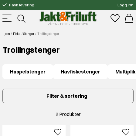
Rask levering
Logg inn
Gratis bytte
Fri frakt over 3000.-
Hjem
Fiske
Stenger
Trollingstenger
Trollingstenger
Haspelstenger
Havfiskestenger
Multipli
Filter & sortering
2 Produkter