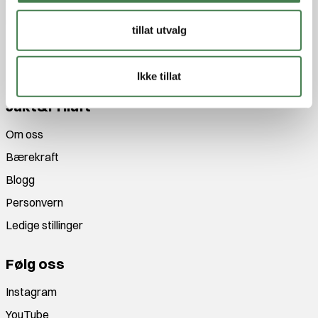
Vi er Norges største jakt og våpenbutikk med et enormt
utvalg innen jakt, fiske og friluftsutstyr!
tillat utvalg
Med fagkunnskap og entusiasme siden 1989 gjør vi alt
for at du skal få en unik opplevelse enten du er på jakt,
tur eller fiske!
Ikke tillat
Jakt&Friluft
Om oss
Bærekraft
Blogg
Personvern
Ledige stillinger
Følg oss
Instagram
YouTube