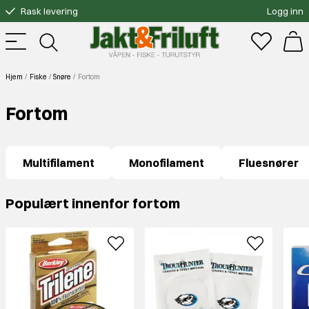
Gratis bytte
Logg inn
Fri frakt over 3000.-
Hjem
Fiske
Snøre
Fortom
Fortom
Multifilament
Monofilament
Fluesnører
Populært innenfor fortom