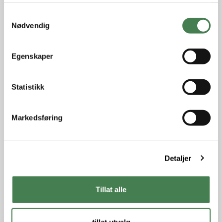
tjenestene deres.
S
Nødvendig
a
m
t
Egenskaper
y
k
k
Statistikk
e
v
Markedsføring
a
l
g
Detaljer
Tillat alle
tillat utvalg