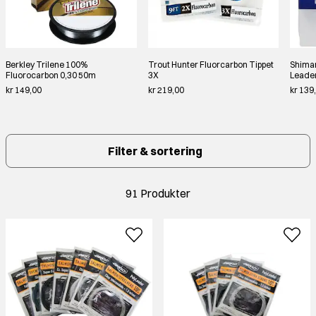
Berkley Trilene 100%
Trout Hunter Fluorcarbon Tippet
Shiman
Fluorocarbon 0,30 50m
3X
Leade
kr 149,00
kr 219,00
kr 139
Filter & sortering
91 Produkter