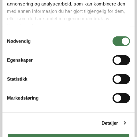
annonsering og analysearbeid, som kan kombinere den
med annen informasjon du har gjort tilgjengelig for dem,
eller som de har samlet inn gjennom din bruk av
tjenestene deres.
S
Nødvendig
a
m
t
Egenskaper
y
k
k
Statistikk
e
v
Markedsføring
a
l
g
Detaljer