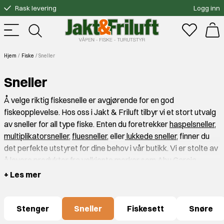
Rask levering
Logg inn
Gratis bytte
Fri frakt over 3000.-
Hjem
Fiske
Sneller
Sneller
Å velge riktig fiskesnelle er avgjørende for en god
fiskeopplevelse. Hos oss i Jakt & Friluft tilbyr vi et stort utvalg
av sneller for all type fiske. Enten du foretrekker
haspelsneller,
multiplikatorsneller
,
fluesneller,
eller
lukkede sneller,
finner du
det perfekte utstyret for dine behov i vår butikk. Vi er stolte av
å levere produkter fra velkjente merker som Abu Garcia,
Daiwa, og flere andre, som alle står for kvalitet og pålitelighet.
+ Les mer
Fiskesneller til enhver fisker
Med et bredt utvalg av fiskesneller for både nybegynnere og
Stenger
Sneller
Fiskesett
Snøre
erfarne fiskere, er vi sikker på at du finner noe som passer deg