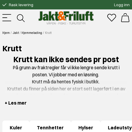
Rask levering
Logg inn
Gratis bytte
Fri frakt over 3000.-
Hjem
Jakt
Hjemmelading
Krutt
Krutt
Krutt kan ikke sendes pr post
På grunn av fraktregler får vi ikke lengre sende krutt i
posten. Vi jobber med en løsning.
Krutt må da hentes fysisk i butikk.
Kruttet du finner på siden her er stort sett lagerført i en av
våre butikker. For å unngå bomtur anbefaler vi deg å
kontakte oss for lagerstatus:
post@jaktogfriluft.no
+ Les mer
Kuler
Tennhetter
Hylser
Ladeutsty