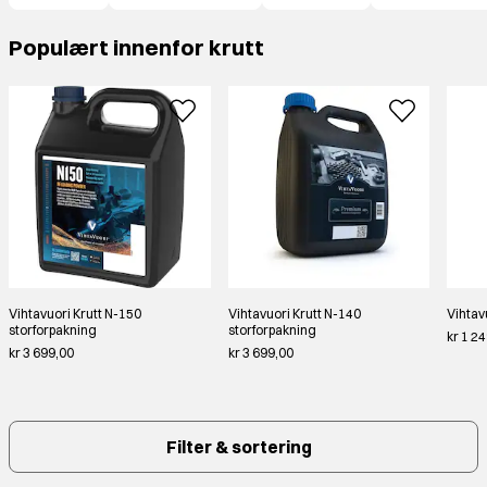
Populært innenfor krutt
Vihtavuori Krutt N-150
Vihtavuori Krutt N-140
Vihtav
storforpakning
storforpakning
kr 1 2
kr 3 699,00
kr 3 699,00
Filter & sortering