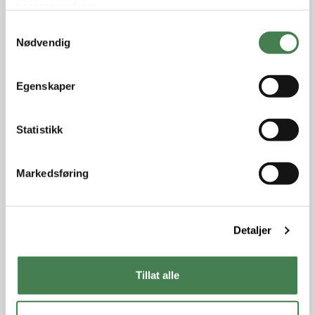
tjenestene deres.
S
Nødvendig
a
m
t
Egenskaper
y
k
k
Statistikk
e
v
Markedsføring
a
l
g
Detaljer
Tillat alle