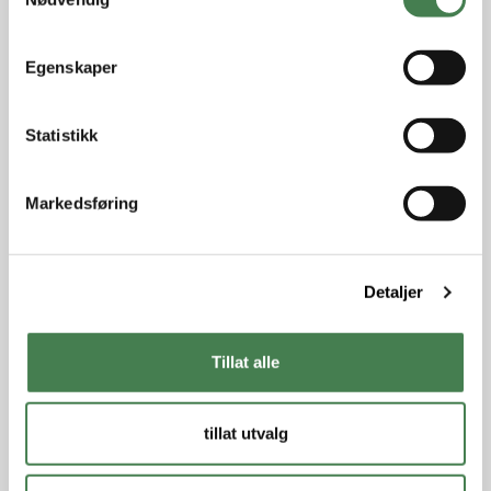
a
m
t
Egenskaper
y
k
k
Statistikk
e
v
Markedsføring
a
l
g
Detaljer
Tillat alle
tillat utvalg