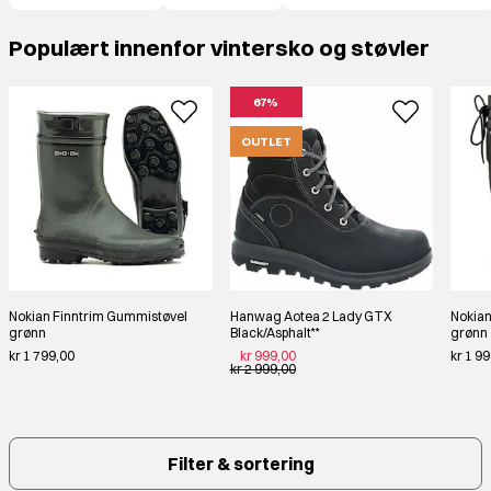
Hos oss i Jakt og Friluft handler du alltid trygt. Dersom
Populært innenfor vintersko og støvler
størrelsen eller varianten er feil og du ønsker å bytte, sender vi
deg alltid en returlapp
.
67%
OUTLET
Nokian Finntrim Gummistøvel
Hanwag Aotea 2 Lady GTX
Nokia
grønn
Black/Asphalt**
grønn
kr 1 799,00
kr 999,00
kr 1 9
kr 2 999,00
Filter & sortering