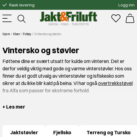
Rask levering
Logg inn
Gratis bytte
Fri frakt over 3000.-
Hjem
Klær
Fottøy
Vintersko og støvler
Vintersko og støvler
Føttene dine er svært utsatt for kulde om vinteren. Det er
derfor veldig viktig med gode og varme vinterstøvler. Hos oss
finner du et godt utvalg av vinterstøvler og isfiskesko som
sikrer at du ikke blir kald på beina. Vi har også
overtrekkstøvel
fra Alfa som passer for ekstreme forhold.
Våre vinterstøvler passer for et bredt spekter av
+ Les mer
utendørsaktiviteter, som for eksempel skogsturer, isfisking og
for gåturer i rufsete vær. Når du velger vinterstøvler er det
viktig at støvelen passer godt på foten med
ullsokker
for
Jaktstøvler
Fjellsko
Terreng og Tursko
maksimal komfort.