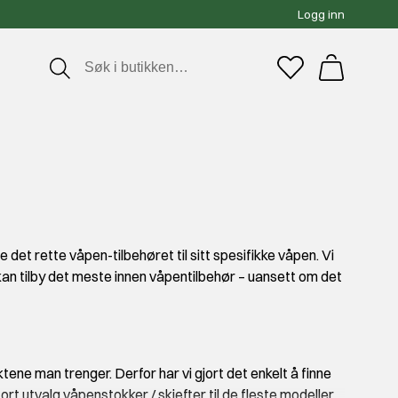
Logg inn
 det rette våpen-tilbehøret til sitt spesifikke våpen. Vi
t kan tilby det meste innen våpentilbehør – uansett om det
ene man trenger. Derfor har vi gjort det enkelt å finne
ort utvalg våpenstokker / skjefter til de fleste modeller.