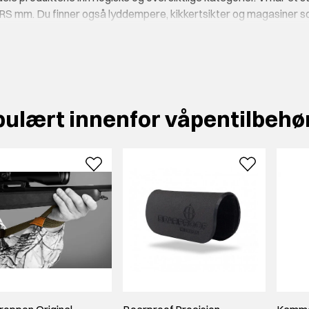
RS mm. Du finner også lyddempere, kikkertsikter og magasiner so
bevare våpenet. Uansett hva du er på jakt etter, vil du helt sikke
ed omtanke og respekt
ulært innenfor våpentilbehø
ndles med stor respekt. Ofte representerer det også en viss verd
 med det beste våpentilbehøret på markedet. Se gjennom vårt varier