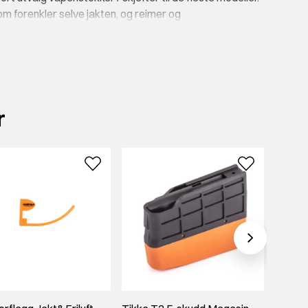
m forenkler selve jakten, og reimer og
rt finne et tilbehør til våpen som passer for deg og dine
r
i – både materielt og kanskje også gjennom affeksjon hvis
te utvalg av tilbehør til våpen, og kjøp akkurat det