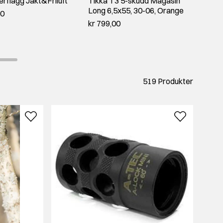
flagg Jakt&Friluft
Tikka T3 5-skudd Magasin
Hauske
Long 6,5x55, 30-06, Orange
verktø
00
kr 799,00
kr 195
519 Produkter