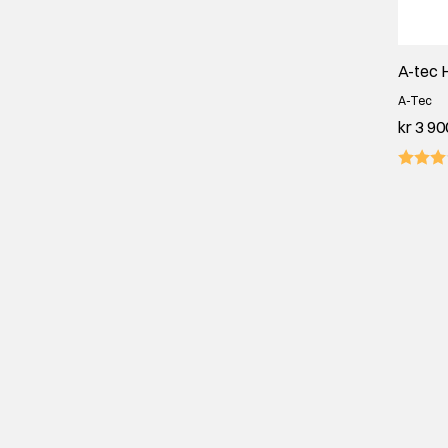
A-tec 
A-Tec
kr 3 90