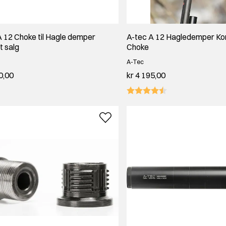
A 12 Choke til Hagle demper
A-tec A 12 Hagledemper Ko
t salg
Choke
A-Tec
0,00
kr 4 195,00