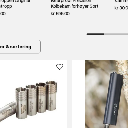
troppen Original
Bearproof Precision
Kammer
stropp
Kolbekam forhøyer Sort
kr 30,
,00
kr 595,00
ter & sortering