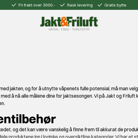
Fri frakt over 3000.-
Rask levering
Gratis bytte
 med jakten, og for å utnytte våpenets fulle potensial, må man velge
eg med å nå alle målene dine for jaktsesongen. Vi på Jakt og Friluf
en.
entilbehør
det, og det kan være vanskelig å finne frem til akkurat de produkt
le produktene inn i logiske og oversiktlige kategorier. Vi har et st