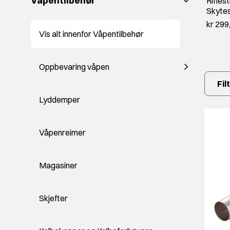
Våpentilbehør
Rifles
Skyte
kr 299
Vis alt innenfor Våpentilbehør
Oppbevaring våpen
Fil
Lyddemper
Våpenreimer
Magasiner
Skjefter