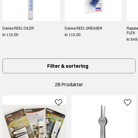
Daiwa REEL OILER
Daiwa REEL GREASER
Rapala
FLEX
kr 115,00
kr 115,00
kr 549
Filter & sortering
28 Produkter