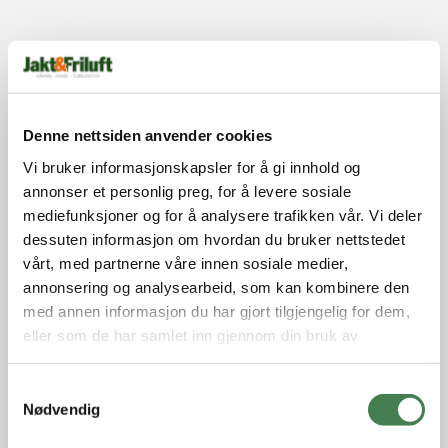
Denne nettsiden anvender cookies
Vi bruker informasjonskapsler for å gi innhold og
annonser et personlig preg, for å levere sosiale
mediefunksjoner og for å analysere trafikken vår. Vi deler
dessuten informasjon om hvordan du bruker nettstedet
vårt, med partnerne våre innen sosiale medier,
annonsering og analysearbeid, som kan kombinere den
med annen informasjon du har gjort tilgjengelig for dem,
eller som de har samlet inn gjennom din bruk av
tjenestene deres.
S
Nødvendig
a
m