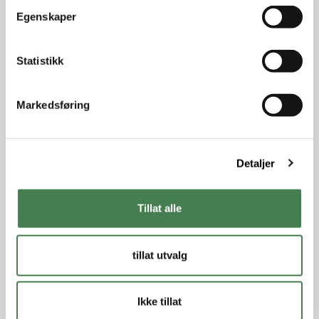
t
Egenskaper
y
k
k
Statistikk
e
v
Markedsføring
a
l
g
Detaljer
Tillat alle
tillat utvalg
Ikke tillat