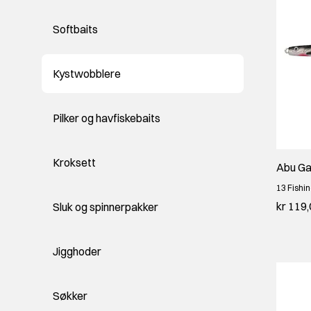
Softbaits
Kystwobblere
Pilker og havfiskebaits
Kroksett
Abu Gar
13 Fishi
kr 119
Sluk og spinnerpakker
Jigghoder
Søkker