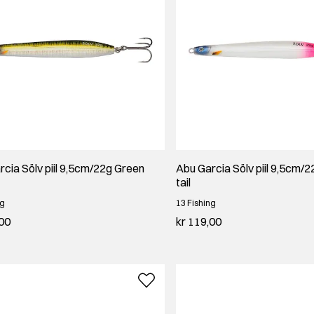
cia Sölv piil 9,5cm/22g Green
Abu Garcia Sölv piil 9,5cm/2
tail
ng
13 Fishing
,00
kr 119,00