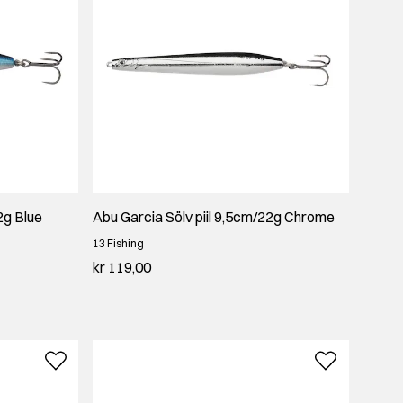
2g Blue
Abu Garcia Sölv piil 9,5cm/22g Chrome
13 Fishing
kr 119,00