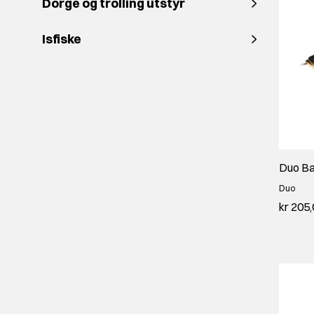
Dorge og trolling utstyr
Isfiske
Duo Ba
Duo
kr 205