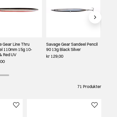
 Gear Line Thru
Savage Gear Sandeel Pencil
Savage
el 110mm 15g 10-
90 13g Black Silver
Sande
 & Red UV
Black S
kr 129,00
,00
kr 139
71 Produkter