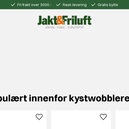
Fri frakt over 3000.-
Rask levering
Gratis bytte
pulært innenfor kystwobbler