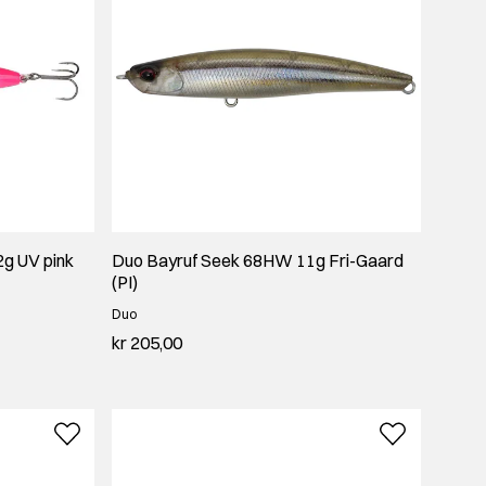
2g UV pink
Duo Bayruf Seek 68HW 11g Fri-Gaard
(PI)
Duo
kr 205,00