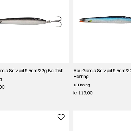
cia Sölv piil 9,5cm/22g Baitfish
Abu Garcia Sölv piil 9,5cm/2
Herring
ng
13 Fishing
,00
kr 119,00