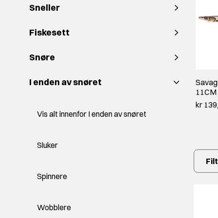
Sneller
Fiskesett
Snøre
I enden av snøret
Savag
11CM 
kr 139
Vis alt innenfor I enden av snøret
Sluker
Fil
Spinnere
Wobblere