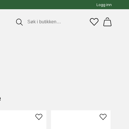
Logg inn
e