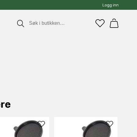
Logg inn
ere