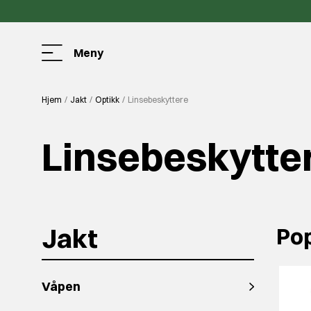
Meny
Hjem
Jakt
Optikk
Linsebeskyttere
Linsebeskytte
Jakt
Pop
Våpen