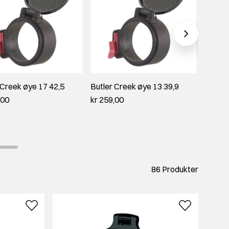
 Creek øye 17 42,5
Butler Creek øye 13 39,9
Leupol
Lens C
,00
kr 259,00
Stand
kr 2 2
86 Produkter