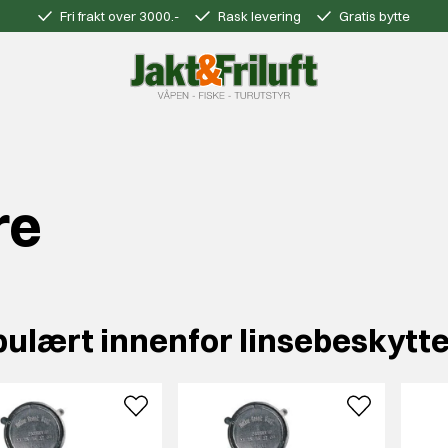
Fri frakt over 3000.-
Rask levering
Gratis bytte
re
ulært innenfor linsebeskytt