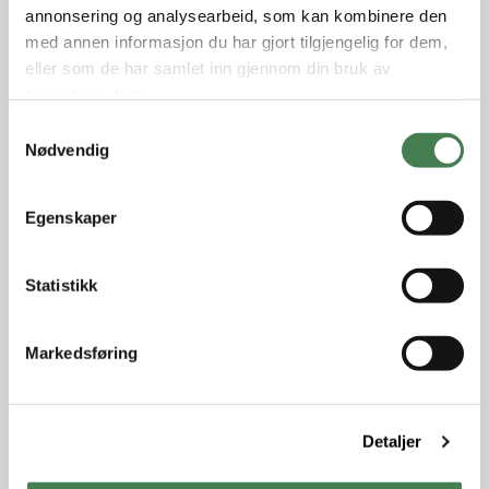
annonsering og analysearbeid, som kan kombinere den
med annen informasjon du har gjort tilgjengelig for dem,
eller som de har samlet inn gjennom din bruk av
tjenestene deres.
S
Nødvendig
a
m
t
Egenskaper
y
k
k
Statistikk
e
v
Markedsføring
a
l
g
Detaljer