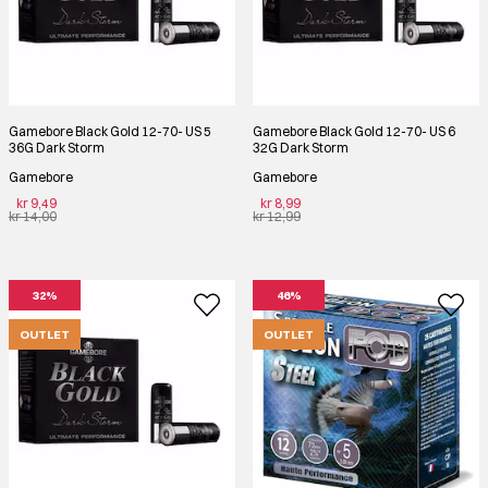
Gamebore Black Gold 12-70- US 5
Gamebore Black Gold 12-70- US 6
36G Dark Storm
32G Dark Storm
Gamebore
Gamebore
kr 9,49
kr 8,99
kr 14,00
kr 12,99
32%
46%
OUTLET
OUTLET