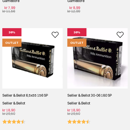
Gamebore
Gamebore
kr 7,99
kr 8,99
kr 11,56
kr 12,99
36%
36%
OUTLET
OUTLET
Sellier & Bellot 6,5x55 156 SP
Sellier & Bellot 30-06 180 SP
Sellier & Bellot
Sellier & Bellot
kr 18,90
kr 18,90
kr 29,50
kr 29,50