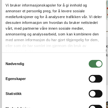
Vi bruker informasjonskapsler for å gi innhold og
annonser et personlig preg, for å levere sosiale
mediefunksjoner og for å analysere trafikken vår. Vi deler
dessuten informasjon om hvordan du bruker nettstedet
vårt, med partnerne våre innen sosiale medier,
annonsering og analysearbeid, som kan kombinere den
med annen informasjon du har gjort tilgjengelig for dem,
eller som de har samlet inn gjennom din bruk av
Rapala Scatter Rap Cd 7Cm Rt
Norma 4 Krutt 1Kg.
SØLVKR
pk 7 g
tjenestene deres.
kr 199,00
kr 1 149,00
kr 199
S
Nødvendig
a
m
Relaterte produkter
t
Egenskaper
y
k
k
Statistikk
e
v