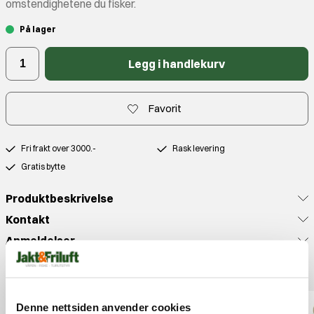
omstendighetene du fisker.
På lager
Legg i handlekurv
Favorit
Fri frakt over 3000.-
Rask levering
Gratis bytte
Produktbeskrivelse
Kontakt
Anmeldelser
Populære produkter
Denne nettsiden anvender cookies