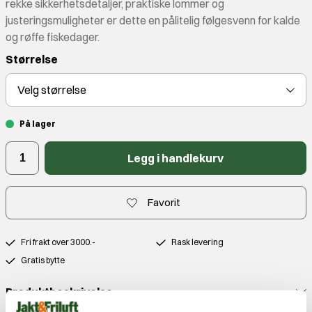
rekke sikkerhetsdetaljer, praktiske lommer og
justeringsmuligheter er dette en pålitelig følgesvenn for kalde
og røffe fiskedager.
Størrelse
Velg
størrelse
På lager
Legg i handlekurv
Favorit
Fri frakt over 3000.-
Rask levering
Gratis bytte
Produktbeskrivelse