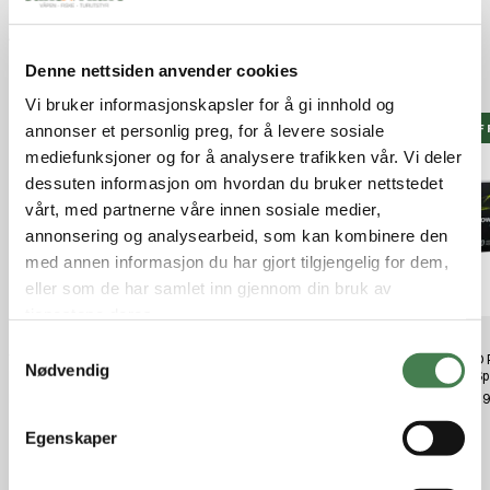
Kontakt
Anmeldelser
Denne nettsiden anvender cookies
Populære produkter
Vi bruker informasjonskapsler for å gi innhold og
J&F 
annonser et personlig preg, for å levere sosiale
mediefunksjoner og for å analysere trafikken vår. Vi deler
dessuten informasjon om hvordan du bruker nettstedet
vårt, med partnerne våre innen sosiale medier,
annonsering og analysearbeid, som kan kombinere den
med annen informasjon du har gjort tilgjengelig for dem,
eller som de har samlet inn gjennom din bruk av
tjenestene deres.
S
Westin W4 Flotation Suit Jetset
Vision Atom Wading Shoe
SAKO 
Nødvendig
a
Lime
170 Sp
kr 1 299,00
kr 3 199,00
kr 47,
m
t
Egenskaper
y
k