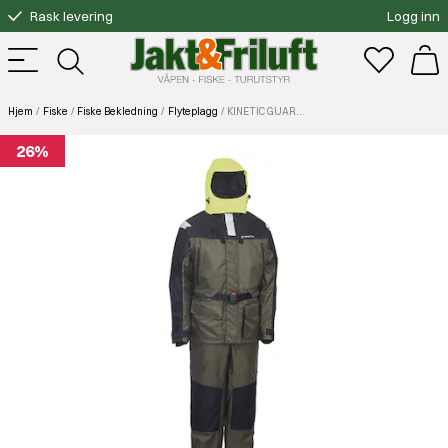
Rask levering
Logg inn
Gratis bytte
Fri frakt over 3000.-
Hjem
Fiske
Fiske Bekledning
Flyteplagg
KINETIC GUARDIAN 2PCS FLOTATION SUIT OLIVE/BLACK
26%