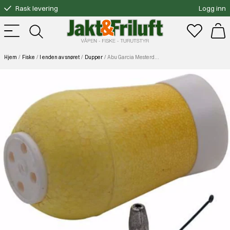
Rask levering
Logg inn
Gratis bytte
Fri frakt over 3000.-
Hjem
Fiske
I enden av snøret
Dupper
Abu Garcia Mesterduppen 20g