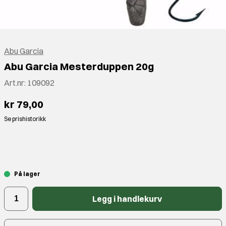
Abu Garcia
Abu Garcia Mesterduppen 20g
Art.nr:
109092
kr 79,00
Se prishistorikk
⠀
På lager
Legg i handlekurv