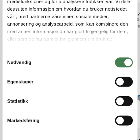
mediefunksjoner og for å analysere trafikken vår. Vi deler
dessuten informasjon om hvordan du bruker nettstedet
Westin Crazy Daisy Jig 400g
SØLVKROKEN Spesial Spinner
SØLVK
vårt, med partnerne våre innen sosiale medier,
27cm Fancy Cola Cacao
GO/BL/F 9 g
GO/BL/
annonsering og analysearbeid, som kan kombinere den
kr 289,00
kr 89,00
kr 89,
med annen informasjon du har gjort tilgjengelig for dem,
eller som de har samlet inn gjennom din bruk av
tjenestene deres.
S
Relaterte produkter
Nødvendig
a
m
t
Egenskaper
y
k
k
Statistikk
e
v
Markedsføring
a
l
g