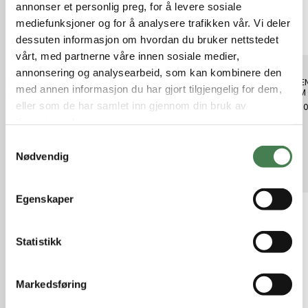
annonser et personlig preg, for å levere sosiale
mediefunksjoner og for å analysere trafikken vår. Vi deler
dessuten informasjon om hvordan du bruker nettstedet
vårt, med partnerne våre innen sosiale medier,
annonsering og analysearbeid, som kan kombinere den
Kleppesluken Sølv/Kobber 18 g
Søvik Crane Combination Swivel
REMEN
med annen informasjon du har gjort tilgjengelig for dem,
Str. 5 x 6 Pose à 7 stk 28kg
48MM 
kr 129,00
eller som de har samlet inn gjennom din bruk av
kr 89,00
kr 79,
tjenestene deres.
S
Nødvendig
a
Relaterte produkter
m
t
Egenskaper
y
k
k
Statistikk
e
v
Markedsføring
a
l