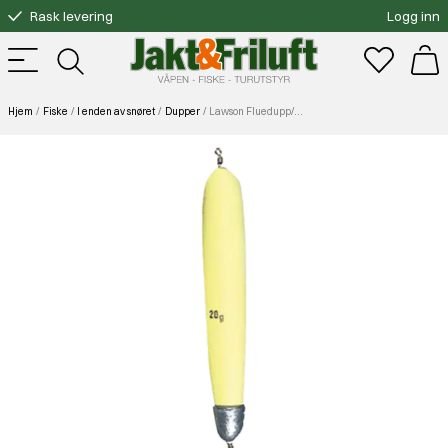
Rask levering
Logg inn
Gratis bytte
Fri frakt over 3000.-
Hjem
Fiske
I enden av snøret
Dupper
Lawson Fluedupp/Markdupp 40 g