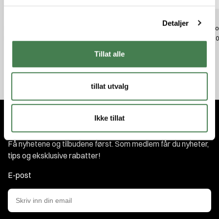
g
Detaljer
Lawson Meitedupp 18 g
Lawson Meitedupp 12 g
Lawson
kr 69,00
kr 69,00
kr 69,
Tillat alle
tillat utvalg
Ikke tillat
Abonner på nyhetsbrevet
Få nyhetene og tilbudene først. Som medlem får du nyheter,
tips og eksklusive rabatter!
E-post