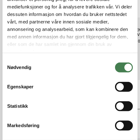
mediefunksjoner og for å analysere trafikken vår. Vi deler
dessuten informasjon om hvordan du bruker nettstedet
vårt, med partnerne våre innen sosiale medier,
annonsering og analysearbeid, som kan kombinere den
REMEN ATOMSILDA 20G
REMEN MØRESILD 18G
REMEN
SORT/SØLV
GULL/RØD
SØ/SV
med annen informasjon du har gjort tilgjengelig for dem,
kr 99,00
kr 99,00
kr 89,
eller som de har samlet inn gjennom din bruk av
tjenestene deres.
S
Nødvendig
Relaterte produkter
a
m
t
Egenskaper
y
k
k
Statistikk
e
v
Markedsføring
a
l