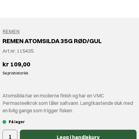
REMEN
REMEN ATOMSILDA 35G RØD/GUL
Art.nr:
115435
kr 109,00
Se prishistorikk
Atomsilda har en moderne finish og har en VMC
Permasteelkrok som tåler saltvann. Langtkastende sluk med
en livlig gange som trigger fisken.
På lager
Legg i handlekurv