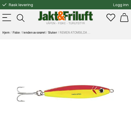
Rask levering
Logg inn
Gratis bytte
Fri frakt over 3000.-
Hjem
Fiske
I enden av snøret
Sluker
REMEN ATOMSILDA 35G RØD/GUL