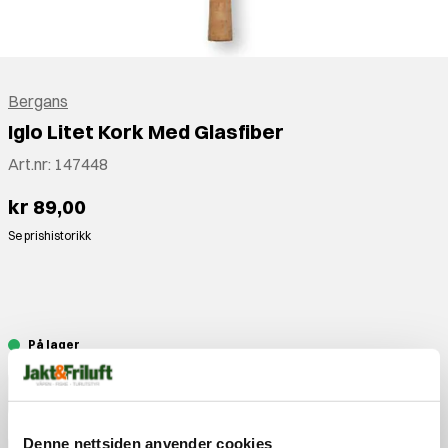
Bergans
Iglo Litet Kork Med Glasfiber
Art.nr:
147448
kr 89,00
Se prishistorikk
⠀
På lager
Legg i handlekurv
Denne nettsiden anvender cookies