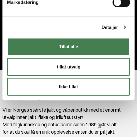
Markedsføring
a
l
g
Detaljer
Jeg godtar
vilkårene
.
Tillat alle
Bli med
tillat utvalg
Ikke tillat
Vi er Norges største jakt og våpenbutikk med et enormt
utvalg innen jakt, fiske og friluftsutstyr!
Med fagkunnskap og entusiasme siden 1989 gjør vi alt
for at du skal få en unik opplevelse enten du er på jakt,