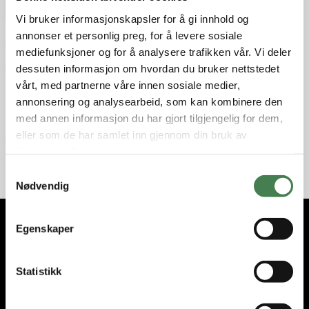
Favorit
Vi bruker informasjonskapsler for å gi innhold og
annonser et personlig preg, for å levere sosiale
Fri frakt over 3000.-
Rask levering
mediefunksjoner og for å analysere trafikken vår. Vi deler
Gratis bytte
dessuten informasjon om hvordan du bruker nettstedet
vårt, med partnerne våre innen sosiale medier,
Produktbeskrivelse
annonsering og analysearbeid, som kan kombinere den
Kontakt
med annen informasjon du har gjort tilgjengelig for dem,
eller som de har samlet inn gjennom din bruk av
Anmeldelser
tjenestene deres.
S
Nødvendig
a
m
t
Egenskaper
Abonner på nyhetsbrevet
y
k
Få nyhetene og tilbudene først. Som medlem får du nyheter,
k
Statistikk
tips og eksklusive rabatter!
e
E-post
v