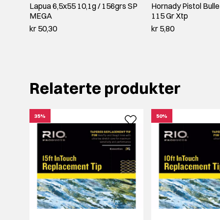
Lapua 6,5x55 10,1g / 156grs SP
Hornady Pistol Bull
MEGA
115 Gr Xtp
kr 50,30
kr 5,80
Relaterte produkter
35%
50%