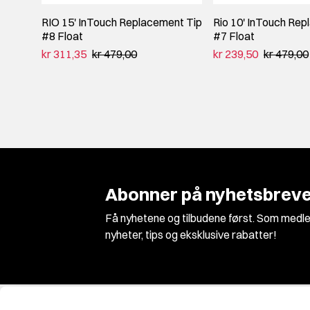
RIO 15' InTouch Replacement Tip
Rio 10' InTouch Rep
#8 Float
#7 Float
kr 311,35
kr 479,00
kr 239,50
kr 479,00
Abonner på nyhetsbreve
Få nyhetene og tilbudene først. Som medle
nyheter, tips og eksklusive rabatter!