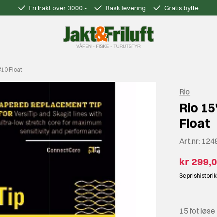
Fri frakt over 3000.-
Rask levering
Gratis bytte
10 Float
Rio
Rio 15
Float
Art.nr:
124
kr 299,
Se prishistori
15 fot løse