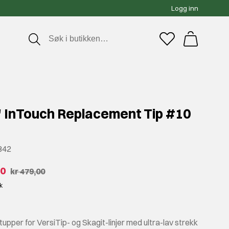
Logg inn
' InTouch Replacement Tip #10
842
00
kr 479,00
kk
 tupper for VersiTip- og Skagit-linjer med ultra-lav strekk