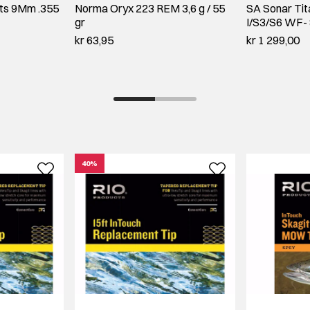
ets 9Mm .355
Norma Oryx 223 REM 3,6 g / 55
SA Sonar Tit
gr
I/S3/S6 WF-
kr 63,95
kr 1 299,00
40%