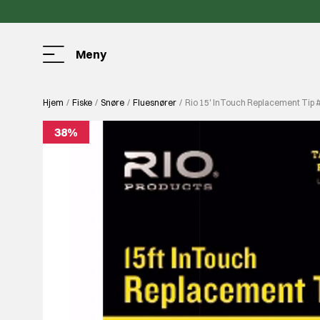
Meny
Hjem
Fiske
Snøre
Fluesnører
Rio 15' InTouch Replacement Tip #
38%