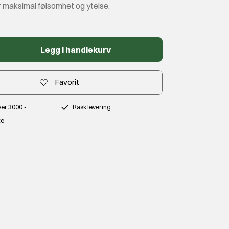
or maksimal følsomhet og ytelse.
Legg i handlekurv
Favorit
over 3000.-
Rask levering
te