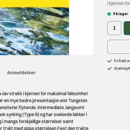
i kjernen f
På lager
Fri frakt 
Gratis byt
Anmeldelser
ra-lav strekk i kjernen for maksimal følsomhet
jør en mye bedre presentasjon enn Tungsten
e densiteter;flytende, Intermediate, langsomt
sk synking (Type 8) og har sveisede løkker i
g i mange forskjellige størrelser samt
er trykt med spiss størrelsen.Fest den trykte