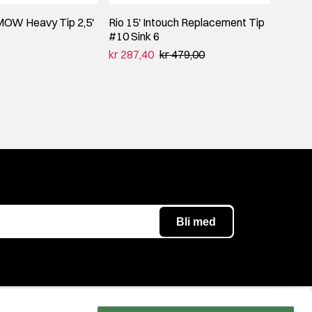
MOW Heavy Tip 2,5'
Rio 15' Intouch Replacement Tip
Rio S
#10 Sink 6
575gr/
kr 287,40
kr 479,00
kr 999