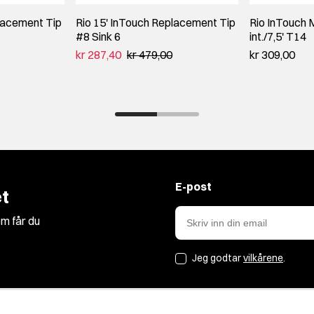
lacement Tip
Rio 15' InTouch Replacement Tip
Rio InTouch 
#8 Sink 6
int./7,5' T14
kr 287,40
kr 479,00
kr 309,00
E-post
t
m får du
Jeg godtar
vilkårene
.