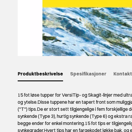
Produktbeskrivelse
Spesifikasjoner
Kontakt
15 fot løse tupper for VersiTip- og Skagit-linjer med ult
og ytelse.Disse tuppene har en tapert front som muligg
("T") tips.De er stort sett tilgjengelige i fem forskjellig
synkende (Type 3), hurtig synkende (Type 6) og ekstra ra
begge ender for enkel montering.15 fot tips er tilgjengeli
synkegrader.Hvert tips har en fargekodet løkke bak, og 