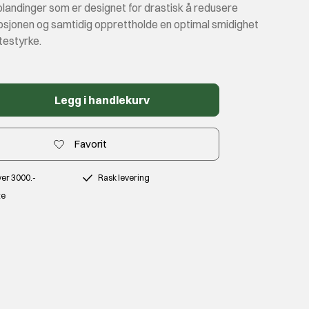
landinger som er designet for drastisk å redusere
sjonen og samtidig opprettholde en optimal smidighet
testyrke.
Legg i handlekurv
Favorit
over 3000.-
Rask levering
te