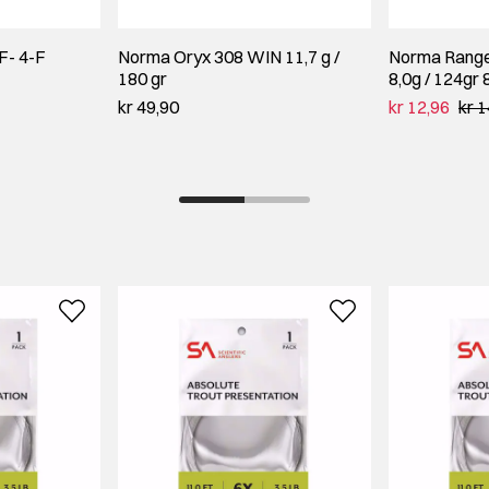
F- 4-F
Norma Oryx 308 WIN 11,7 g /
Norma Range 
180 gr
8,0g / 124gr
kr 49,90
kr 12,96
kr 1