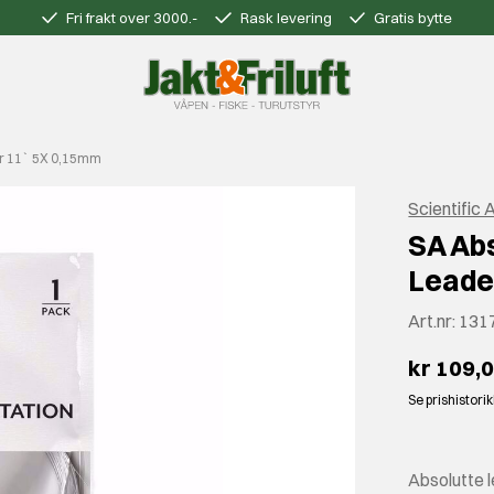
Fri frakt over 3000.-
Rask levering
Gratis bytte
er 11` 5X 0,15mm
Scientific 
SA Ab
Leade
Art.nr:
131
kr 109,
Se prishistori
Absolutte 