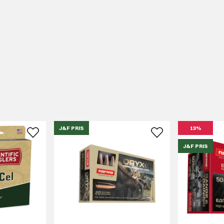
J&F PRIS
13%
J&F PRIS