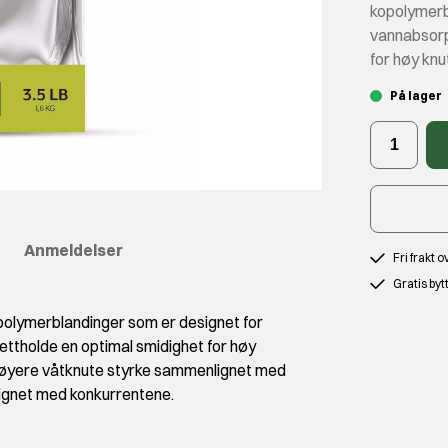
kopolymerb
vannabsorp
for høy knu
På lager
Anmeldelser
Fri frakt 
Gratis byt
polymerblandinger som er designet for
ttholde en optimal smidighet for høy
 høyere våtknute styrke sammenlignet med
lignet med konkurrentene.