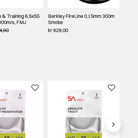
& Training 6,5x55
Berkley FireLine 0,15mm 300m
Trout
 800m/s, FMJ
Smoke
kr 79,
4,90
kr 629,00