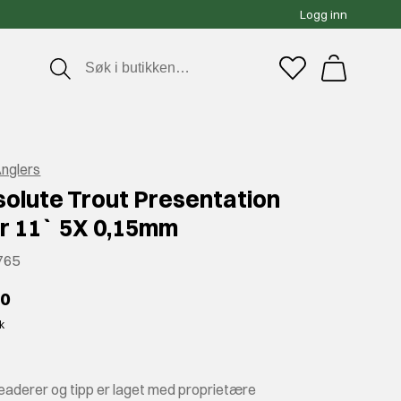
Logg inn
Anglers
solute Trout Presentation
r 11` 5X 0,15mm
765
00
kk
leaderer og tipp er laget med proprietære