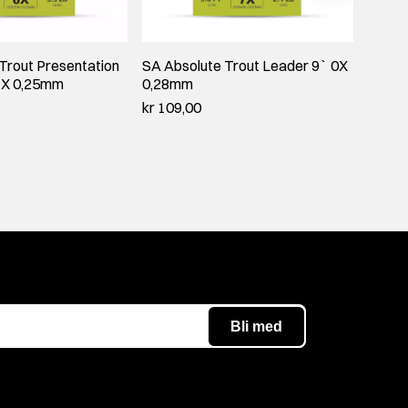
Trout Presentation
SA Absolute Trout Leader 9` 0X
SA Ab
1X 0,25mm
0,28mm
0,15
kr 109,00
kr 109