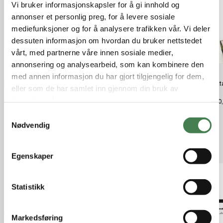
Vi bruker informasjonskapsler for å gi innhold og
annonser et personlig preg, for å levere sosiale
mediefunksjoner og for å analysere trafikken vår. Vi deler
dessuten informasjon om hvordan du bruker nettstedet
vårt, med partnerne våre innen sosiale medier,
annonsering og analysearbeid, som kan kombinere den
med annen informasjon du har gjort tilgjengelig for dem,
Hornady Neck Wall Thickness
Hornady Powder Measure Drain
Berett
eller som de har samlet inn gjennom din bruk av
Gauge
Insert
12
tjenestene deres.
kr 1 399,00
kr 350,00
kr 690
S
Nødvendig
a
m
Relaterte produkter
t
Egenskaper
y
k
k
Statistikk
e
v
Markedsføring
a