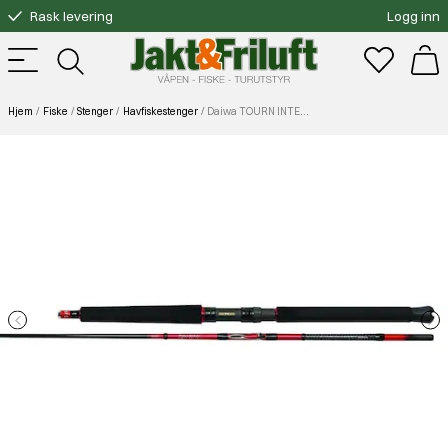
Rask levering
Logg inn
Gratis bytte
Fri frakt over 3000.-
Hjem
Fiske
Stenger
Havfiskestenger
Daiwa TOURN INTERLINE 7'0" 2pc 15-25lb