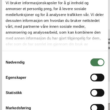
Vi bruker informasjonskapsler for å gi innhold og
annonser et personlig preg, for å levere sosiale
mediefunksjoner og for å analysere trafikken vår. Vi deler
dessuten informasjon om hvordan du bruker nettstedet
vårt, med partnerne våre innen sosiale medier,
annonsering og analysearbeid, som kan kombinere den
med annen informasjon du har gjort tilgjengelig for dem,
Alaska sokker Grå
Aclima Woolterry Longs W Jet
Aclim
Black
Navy B
eller som de har samlet inn gjennom din bruk av
kr 99,00
kr 799,00
kr 1 7
tjenestene deres.
S
Nødvendig
a
m
Relaterte produkter
t
Egenskaper
y
k
k
Statistikk
e
v
Markedsføring