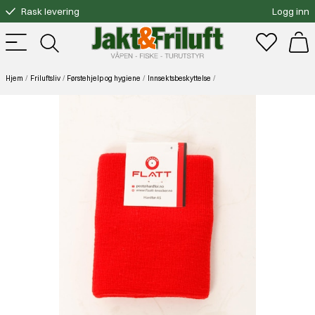
Rask levering
Logg inn
Gratis bytte
Fri frakt over 3000.-
Hjem
Friluftsliv
Førstehjelp og hygiene
Innsektsbeskyttelse
Flått Knocker Håndleddsbånd Rødt Lyng*