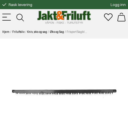
Rask levering
Logg inn
Gratis bytte
Fri frakt over 3000.-
Hjem
Friluftsliv
Kniv, øks og sag
Øks og Sag
Frisport Sagblad til Frisport saga