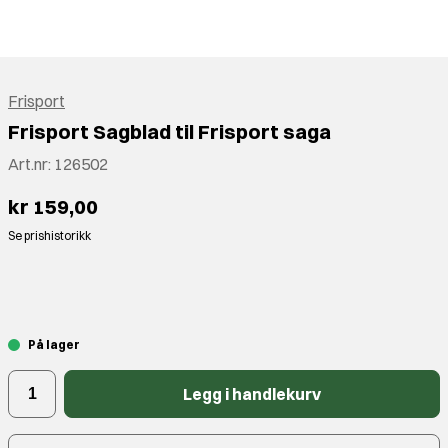
Frisport
Frisport Sagblad til Frisport saga
Art.nr:
126502
kr 159,00
Se prishistorikk
⠀
På lager
Legg i handlekurv