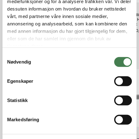
mediefunksjoner og for å analysere trafikken vår. Vi deler
dessuten informasjon om hvordan du bruker nettstedet
Rapala Ned's BLT NE 3 Green
Thermacell Backpacker
Benell
vårt, med partnerne våre innen sosiale medier,
Pumpkin Magic
Myggjager Refill 48timer
LEFT 
annonsering og analysearbeid, som kan kombinere den
Stock
kr 69,00
kr 329,00
kr 750
med annen informasjon du har gjort tilgjengelig for dem,
eller som de har samlet inn gjennom din bruk av
tjenestene deres.
S
Relaterte produkter
Nødvendig
a
m
t
Egenskaper
y
k
k
Statistikk
e
v
Markedsføring
a
l
g