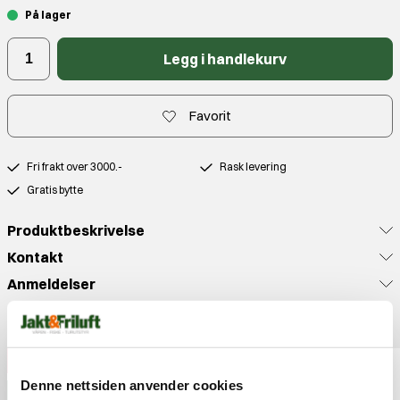
På lager
Legg i handlekurv
Favorit
Fri frakt over 3000.-
Rask levering
Gratis bytte
Produktbeskrivelse
Kontakt
Anmeldelser
Populære produkter
13%
10%
Denne nettsiden anvender cookies
J&F PRIS
J&F PRIS