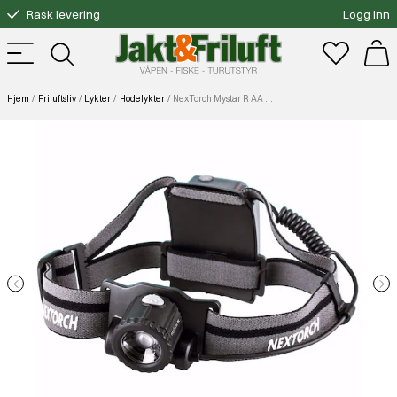
Rask levering
Logg inn
Gratis bytte
Fri frakt over 3000.-
Hjem
Friluftsliv
Lykter
Hodelykter
NexTorch Mystar R AA Hodelykt 600lm