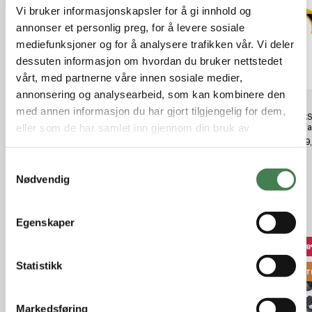
Vi bruker informasjonskapsler for å gi innhold og
annonser et personlig preg, for å levere sosiale
mediefunksjoner og for å analysere trafikken vår. Vi deler
dessuten informasjon om hvordan du bruker nettstedet
vårt, med partnerne våre innen sosiale medier,
annonsering og analysearbeid, som kan kombinere den
med annen informasjon du har gjort tilgjengelig for dem,
Norma Range & Training 6,5x55
Norma Oryx 6,5X55 10,1 g / 156
WorkSh
eller som de har samlet inn gjennom din bruk av
8,0g / 124gr 800m/s, FMJ
gr
Diama
kr 12,96
kr 45,00
kr 249
tjenestene deres.
kr 14,90
kr 49,90
S
Nødvendig
a
m
Relaterte produkter
t
Egenskaper
y
3
k
k
Statistikk
OUT
e
v
Markedsføring