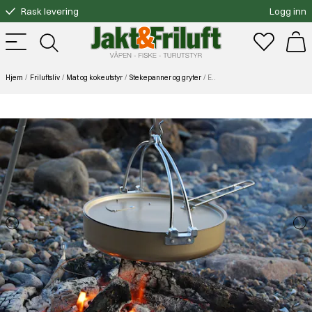
Rask levering
Logg inn
Gratis bytte
Fri frakt over 3000.-
Hjem
Friluftsliv
Mat og kokeutstyr
Stekepanner og gryter
Eagle Stekepanne non-stick alu Hot Pan