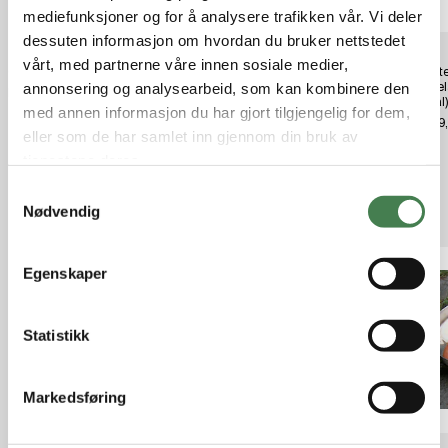
mediefunksjoner og for å analysere trafikken vår. Vi deler
dessuten informasjon om hvordan du bruker nettstedet
vårt, med partnerne våre innen sosiale medier,
Osprey Hikelite 32 O/S Black
Eagle Kjelesett LAVVU
Shoote
Pussel
annonsering og analysearbeid, som kan kombinere den
kr 1 450,00
kr 1 699,00
.45cal
med annen informasjon du har gjort tilgjengelig for dem,
kr 149
eller som de har samlet inn gjennom din bruk av
tjenestene deres.
S
Relaterte produkter
Nødvendig
a
m
t
Egenskaper
y
k
k
Statistikk
e
v
Markedsføring
a
l