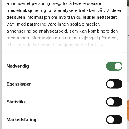
annonser et personlig preg, for å levere sosiale
mediefunksjoner og for å analysere trafikken vår. Vi deler
dessuten informasjon om hvordan du bruker nettstedet
vårt, med partnerne våre innen sosiale medier,
Skogstad M Haukåsen Anorak
Fjällräven Vardag Sweater W
Wiggle
annonsering og analysearbeid, som kan kombinere den
Grape Leaf
Grey - Melange
kr 899
med annen informasjon du har gjort tilgjengelig for dem,
kr 2 999,00
kr 599,00
kr 1 799,00
eller som de har samlet inn gjennom din bruk av
tjenestene deres.
S
Nødvendig
a
Relaterte produkter
m
t
Egenskaper
y
k
k
Statistikk
e
v
Markedsføring
a