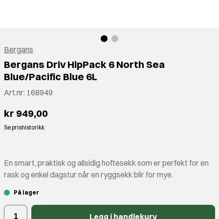
Bergans
Bergans Driv HipPack 6 North Sea
Blue/Pacific Blue 6L
Art.nr:
168949
kr 949,00
Se prishistorikk
En smart, praktisk og allsidig hoftesekk som er perfekt for en
rask og enkel dagstur når en ryggsekk blir for mye.
På lager
Legg i handlekurv