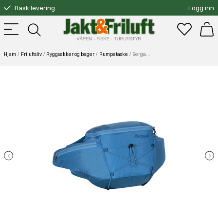
Rask levering
Logg inn
Gratis bytte
Fri frakt over 3000.-
Hjem
Friluftsliv
Ryggsekker og bager
Rumpetaske
Bergans Driv HipPack 6 North Sea Blue/Pacific Blue 6L