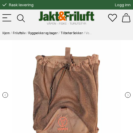
Rask levering
Logg inn
Gratis bytte
Fri frakt over 3000.-
Hjem
Friluftsliv
Ryggsekker og bager
Tilbehør Sekker
Vorn Rypenett