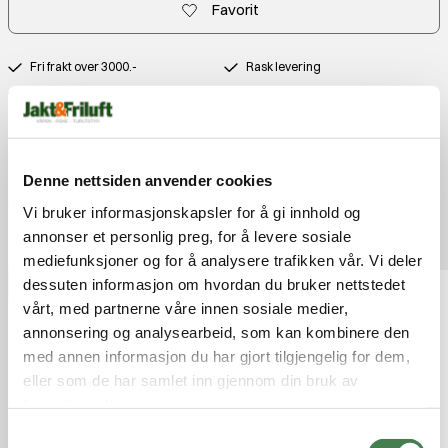
Favorit
Fri frakt over 3000.-
Rask levering
Gratis bytte
Produktbeskrivelse
Kontakt
Denne nettsiden anvender cookies
Anmeldelser
Vi bruker informasjonskapsler for å gi innhold og
Populære produkter
annonser et personlig preg, for å levere sosiale
mediefunksjoner og for å analysere trafikken vår. Vi deler
dessuten informasjon om hvordan du bruker nettstedet
FRI FRAKT
vårt, med partnerne våre innen sosiale medier,
annonsering og analysearbeid, som kan kombinere den
med annen informasjon du har gjort tilgjengelig for dem,
eller som de har samlet inn gjennom din bruk av
tjenestene deres.
S