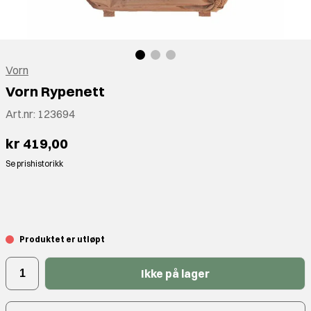
Vorn
Vorn Rypenett
Art.nr:
123694
kr 419,00
Se prishistorikk
⠀
Produktet er utløpt
Ikke på lager