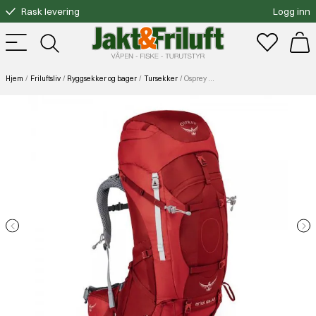
Rask levering
Logg inn
Gratis bytte
Fri frakt over 3000.-
Hjem
Friluftsliv
Ryggsekker og bager
Tursekker
Osprey Ariel AG 55 Picante Red WM