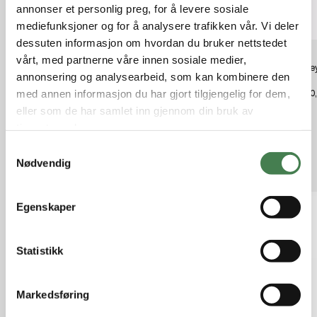
annonser et personlig preg, for å levere sosiale
mediefunksjoner og for å analysere trafikken vår. Vi deler
dessuten informasjon om hvordan du bruker nettstedet
vårt, med partnerne våre innen sosiale medier,
Osprey Hydraulics LT 2,5L
Robens Vanntett pakkpose 4 l
Osprey
annonsering og analysearbeid, som kan kombinere den
Reservoir Red
Blue
kr 139,00
med annen informasjon du har gjort tilgjengelig for dem,
kr 600,00
kr 580
eller som de har samlet inn gjennom din bruk av
tjenestene deres.
S
Nødvendig
Relaterte produkter
a
m
t
Egenskaper
y
k
k
Statistikk
e
v
Markedsføring
a