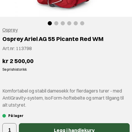
Osprey
Osprey Ariel AG 55 Picante Red WM
Art.nr:
113798
kr 2 500,00
Se prishistorikk
Komfortabel og stabil damesekk for flerdagers turer - med
AntiGravity-system, IsoForm-hoftebelte og smart tilgang til
alt utstyret.
På lager
Legg i handlekurv