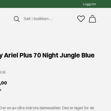
Logg inn
 Ariel Plus 70 Night Jungle Blue
616
,00
kk
70 er en av våre største damesekker. Den er laget for de