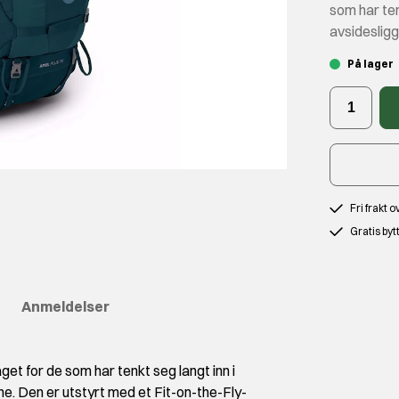
som har ten
avsideslig
På lager
Fri frakt 
Gratis byt
Anmeldelser
get for de som har tenkt seg langt inn i
e. Den er utstyrt med et Fit-on-the-Fly-