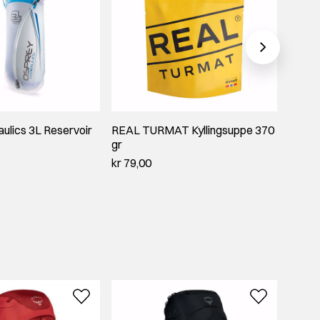
ulics 3L Reservoir
REAL TURMAT Kyllingsuppe 370
Osprey
gr
Reser
kr 79,00
kr 600