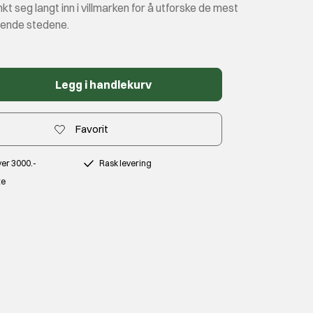
kt seg langt inn i villmarken for å utforske de mest
gende stedene.
Legg i handlekurv
Favorit
over 3000.-
Rask levering
te