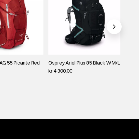
 AG 55 Picante Red
Osprey Ariel Plus 85 Black WM/L
Osprey
WXS/
kr 4 300,00
kr 4 3