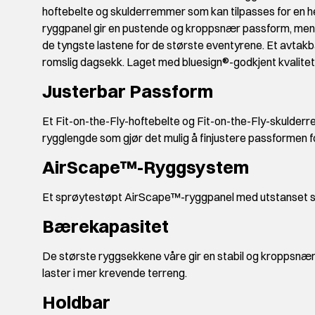
hoftebelte og skulderremmer som kan tilpasses for en 
ryggpanel gir en pustende og kroppsnær passform, mens
de tyngste lastene for de største eventyrene. Et avtakb
romslig dagsekk. Laget med bluesign®-godkjent kvalite
Justerbar Passform
Et Fit-on-the-Fly-hoftebelte og Fit-on-the-Fly-skulderr
rygglengde som gjør det mulig å finjustere passformen fo
AirScape™-Ryggsystem
Et sprøytestøpt AirScape™-ryggpanel med utstanset s
Bærekapasitet
De største ryggsekkene våre gir en stabil og kroppsnær
laster i mer krevende terreng.
Holdbar