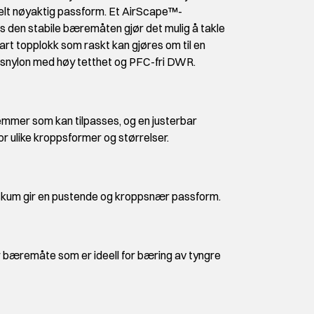
helt nøyaktig passform. Et AirScape™-
 den stabile bæremåten gjør det mulig å takle
art topplokk som raskt kan gjøres om til en
tsnylon med høy tetthet og PFC-fri DWR.
emmer som kan tilpasses, og en justerbar
r ulike kroppsformer og størrelser.
kum gir en pustende og kroppsnær passform.
 bæremåte som er ideell for bæring av tyngre