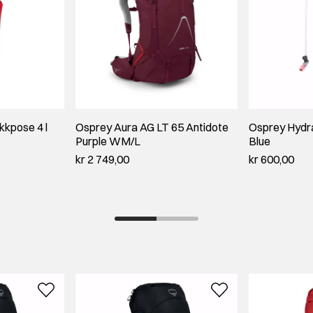
kkpose 4 l
Osprey Aura AG LT 65 Antidote
Osprey Hydra
Purple WM/L
Blue
kr 2 749,00
kr 600,00