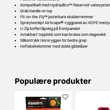
Kompatibelt med Hydraullics™ Reservoir vannsyste
Grab handle on top
Fit-on-the-Fly™ justerbare skulderremmer
Sprøytestøpt AirScape®-ryggpanel av HDPE med po
U-Zip koffertåpning på frontpanelet
Avtakbart topplokk som kan brukes som dagssekk
Silikontrykk i korsryggen for bedre grep
Hoftebeltelommer med doble glidelåser
Populære produkter