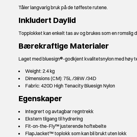
Tåler langvarig bruk på de tøffeste rutene.
Inkludert Daylid
Topplokket kan enkelt tas av og brukes som en romslig d
Bærekraftige Materialer
Laget med bluesign®-godkjent kvalitetsnylon med høy t
Weight: 2.4 kg
Dimensions (CM): 75L /38W /34D
Fabric: 420D High Tenacity Bluesign Nylon
Egenskaper
Integrert og avtagbar regntrekk
Ekstern tilgang til hydrering
Fit-on-the-Fly™ justerende hoftebelte
FlapJacket™ toplokk som kan bli brukt uten lokk