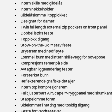
Intern skille med glidelås
Intern nøkkelholder
Glidelåslomme i topplokket
Designet for damer
Twin full length external zip pockets on front panel
Dobbel isøks feste
Topplokk tilgang
Stow-on-the-Go™ stav feste
Brystrem med nødfløyte
Lomme i bunn med intern skillevegg for sovepose
Kompresjons remer på side
Avtagbar liggeunderlag fester
Forsterket bunn
Reflekterende grafiske detaljer
Intern top kompresjonsrem
Fullt justerbart AirScape™-ryggpanel med skumkant
Stappelomme foran
Sidelommer i netting med tosidig tilgang
Feste for vandrestaver