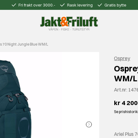
Fri frakt over 3000.-
Rask levering
Gratis bytte
us 70 Night Jungle Blue WM/L
Osprey
Osprey
WM/L
Art.nr:
147
kr 4 200
Se prishistori
Ariel Plus 