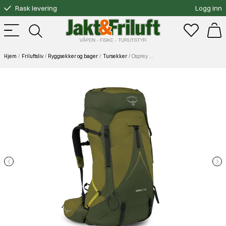
Rask levering
Logg inn
Gratis bytte
Fri frakt over 3000.-
Hjem
Friluftsliv
Ryggsekker og bager
Tursekker
Osprey Atmos AG LT 50 Scenic Valley/Green Peppercorn L/XL