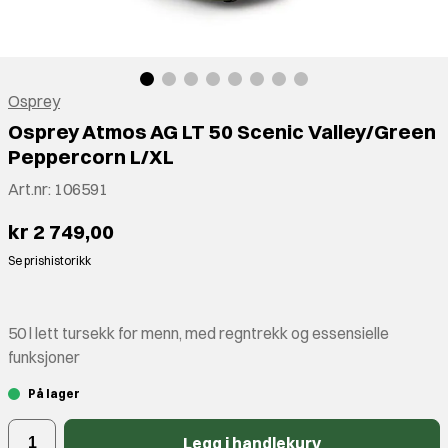
Osprey
Osprey Atmos AG LT 50 Scenic Valley/Green
Peppercorn L/XL
Art.nr:
106591
kr 2 749,00
Se prishistorikk
50 l lett tursekk for menn, med regntrekk og essensielle
funksjoner
På lager
Legg i handlekurv