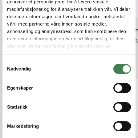
annonser et personlig preg, for å levere sosiale
mediefunksjoner og for å analysere trafikken vår. Vi deler
dessuten informasjon om hvordan du bruker nettstedet
vårt, med partnerne våre innen sosiale medier,
Osprey Hydraulics 3L Reservoir
Osprey Hydraulics LT 2,5L
Osprey
annonsering og analysearbeid, som kan kombinere den
Blue
Reservoir Red
Blue
med annen informasjon du har gjort tilgjengelig for dem,
kr 600,00
kr 600,00
kr 580
eller som de har samlet inn gjennom din bruk av
tjenestene deres.
S
Relaterte produkter
Nødvendig
a
m
t
Egenskaper
y
k
k
Statistikk
e
v
Markedsføring
a
l