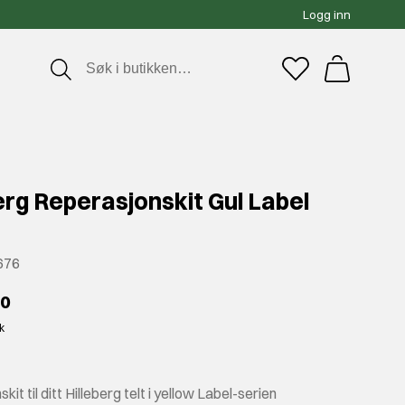
Logg inn
erg Reperasjonskit Gul Label
676
00
kk
it til ditt Hilleberg telt i yellow Label-serien