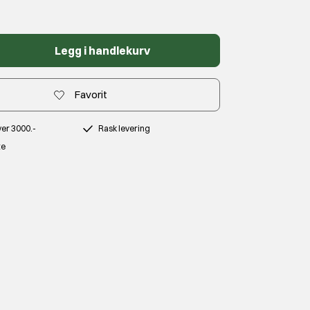
Legg i handlekurv
Favorit
over 3000.-
Rask levering
te