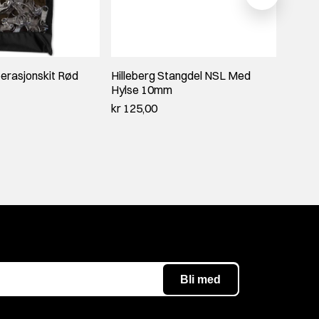
perasjonskit Rød
Hilleberg Stangdel NSL Med
Hilleb
Hylse 10mm
Rød/H
kr 125,00
kr 615