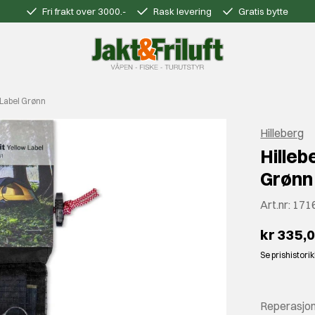
Fri frakt over 3000.-
Rask levering
Gratis bytte
 Label Grønn
Hilleberg
Hilleb
Grønn
Art.nr:
171
kr 335,
Se prishistori
Reperasjonsk