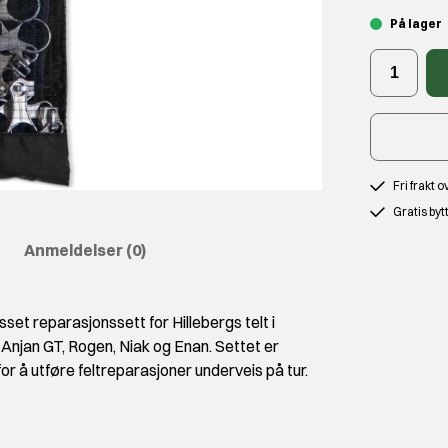
På lager
Fri frakt 
Gratis byt
Anmeldelser
(0)
sset reparasjonssett for Hillebergs telt i
 Anjan GT, Rogen, Niak og Enan. Settet er
or å utføre feltreparasjoner underveis på tur.