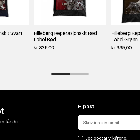
nskit Svart
Hilleberg Reperasjonskit Rød
Hilleberg Re
Label Rød
Label Grønn
kr 335,00
kr 335,00
E-post
t
m får du
Jeg godtar
vilkårene
.