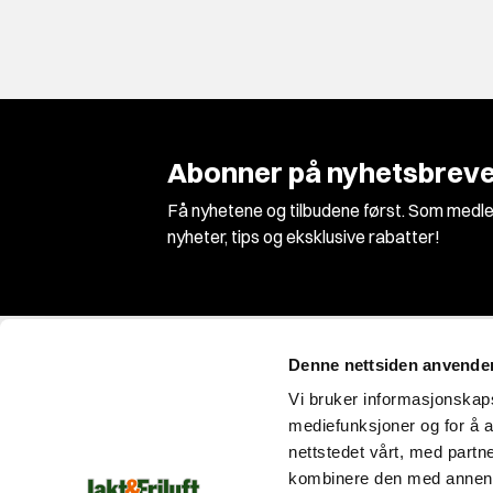
Abonner på nyhetsbreve
Få nyhetene og tilbudene først. Som medle
nyheter, tips og eksklusive rabatter!
Denne nettsiden anvende
Vi bruker informasjonskapsl
mediefunksjoner og for å a
nettstedet vårt, med part
Vi er Norges største jakt og våpenbutikk med
kombinere den med annen in
et enormt utvalg innen jakt, fiske og