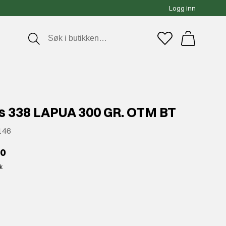
Logg inn
s 338 LAPUA 300 GR. OTM BT
146
90
kk