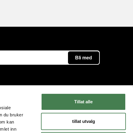
Tillat alle
Følg oss
Kundeservice
osiale
n du bruker
Instagram
Kontakt oss
tillat utvalg
som kan
YouTube
Levering og retur
mlet inn