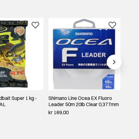
bait Super 1 kg -
Shimano Line Ocea EX Fluoro
Horna
AL
Leader 50m 20lb Clear 0,377mm
285 G
kr 169,00
kr 128