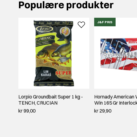
Populære produkter
J&F PRIS
Lorpio Groundbait Super 1 kg -
Hornady American W
TENCH, CRUCIAN
Win 165 Gr Interloc
kr 99,00
kr 29,90