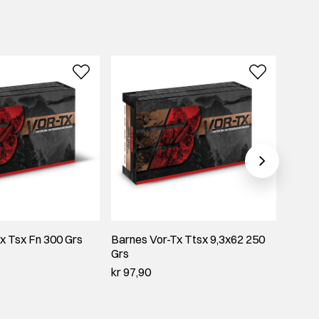
x Tsx Fn 300 Grs
Barnes Vor-Tx Ttsx 9,3x62 250
Barne
Grs
300 
kr 97,90
kr 71,