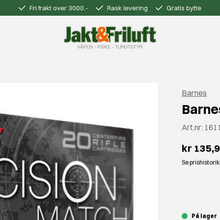
Fri frakt over 3000.-
Rask levering
Gratis bytte
Barnes
Barne
Art.nr:
161
kr 135,
Se prishistori
⠀
På lager