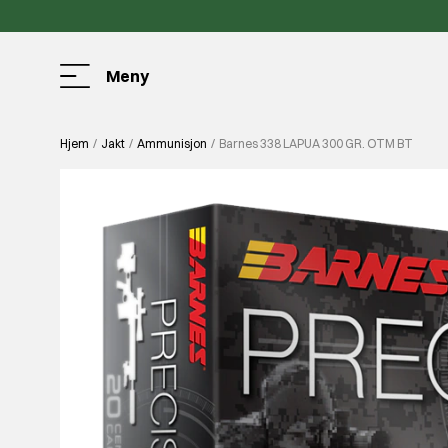
Meny
Hjem
Jakt
Ammunisjon
Barnes 338 LAPUA 300 GR. OTM BT