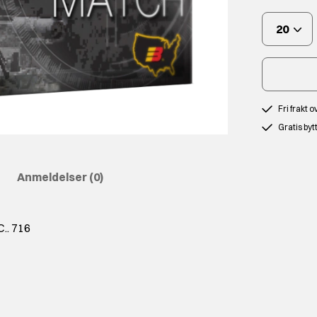
20
Fri frakt 
Gratis byt
Anmeldelser
(0)
.. 716