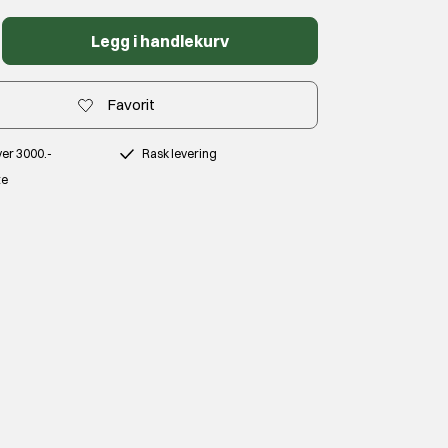
Legg i handlekurv
Favorit
over 3000.-
Rask levering
te