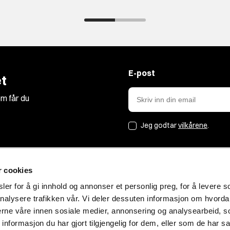
E-post
t
m får du
Jeg godtar
vilkårene
.
r cookies
Jakt&Friluft
er for å gi innhold og annonser et personlig preg, for å levere s
nalysere trafikken vår. Vi deler dessuten informasjon om hvorda
Om oss
nerne våre innen sosiale medier, annonsering og analysearbeid, 
Bærekraft
formasjon du har gjort tilgjengelig for dem, eller som de har sa