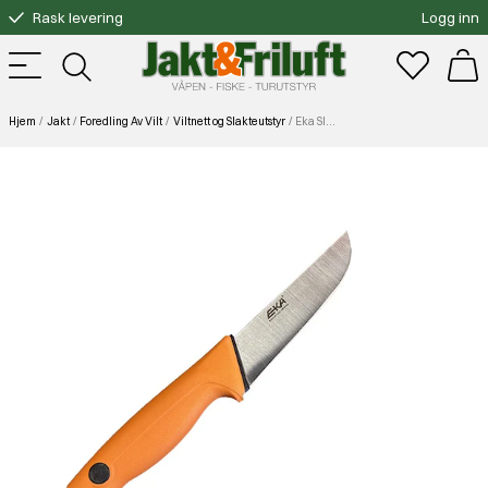
Rask levering
Logg inn
Gratis bytte
Fri frakt over 3000.-
Hjem
Jakt
Foredling Av Vilt
Viltnett og Slakteutstyr
Eka Slaktekniv Orange 15cm