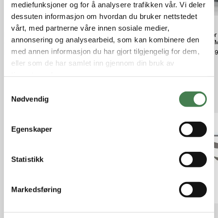
mediefunksjoner og for å analysere trafikken vår. Vi deler
dessuten informasjon om hvordan du bruker nettstedet
vårt, med partnerne våre innen sosiale medier,
Ferdigkuttede Poser 20x30 50stk
Plastruller 2stk 30x600 #100087*
Sellie
annonsering og analysearbeid, som kan kombinere den
#100110
124 F
kr 239,00
med annen informasjon du har gjort tilgjengelig for dem,
kr 199,00
kr 11,
eller som de har samlet inn gjennom din bruk av
tjenestene deres.
S
Relaterte produkter
Nødvendig
a
m
t
Egenskaper
y
k
k
Statistikk
e
v
Markedsføring
a
l
g