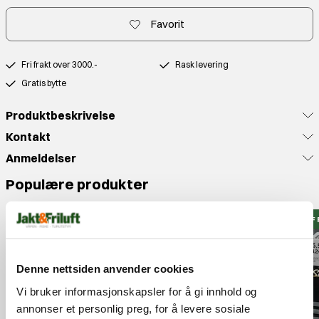
Favorit
Fri frakt over 3000.-
Rask levering
Gratis bytte
Produktbeskrivelse
Kontakt
Anmeldelser
Populære produkter
J&F 
Denne nettsiden anvender cookies
Vi bruker informasjonskapsler for å gi innhold og
annonser et personlig preg, for å levere sosiale