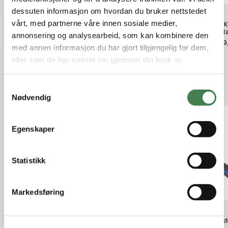
dessuten informasjon om hvordan du bruker nettstedet
vårt, med partnerne våre innen sosiale medier,
Hornady Primer Pocket Uniformer
Hornady Primer Pocket Uniformer
SØLVK
Sm
Lg
Bunnta
annonsering og analysearbeid, som kan kombinere den
kr 400,00
kr 400,00
kr 199
med annen informasjon du har gjort tilgjengelig for dem,
eller som de har samlet inn gjennom din bruk av
tjenestene deres.
Relaterte produkter
S
Nødvendig
a
m
t
Egenskaper
y
k
k
Statistikk
e
v
Markedsføring
a
l
Frankford X-10 Large Primer
Frankford Arsenal Magnum
Frankf
g