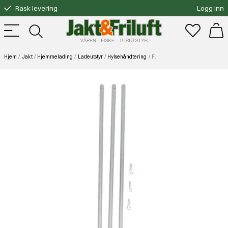
Rask levering
Logg inn
Gratis bytte
Fri frakt over 3000.-
Hjem
Jakt
Hjemmelading
Ladeutstyr
Hylsehåndtering
Frankford X-10 Small Primer Tube Kit (3pk)