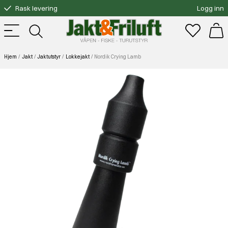
Rask levering
Logg inn
Gratis bytte
Fri frakt over 3000.-
Hjem
Jakt
Jaktutstyr
Lokkejakt
Nordik Crying Lamb