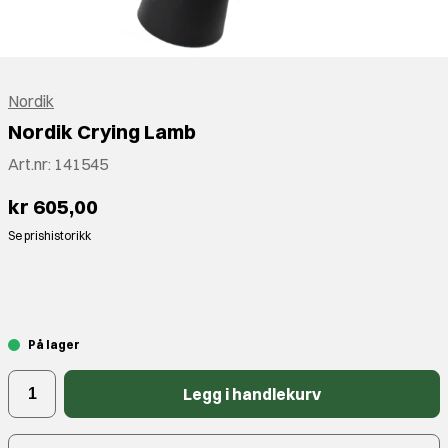
Nordik
Nordik Crying Lamb
Art.nr:
141545
kr 605,00
Se prishistorikk
⠀
På lager
Legg i handlekurv