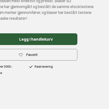
 jobben mest effektivt og presist. Blaser B2
ene har gjennomgått og bestått de samme shocktestene
m merker gjennomfører, og blaser har bestått testene
aske resultater!
Legg i handlekurv
Favorit
over 3000.-
Rask levering
te