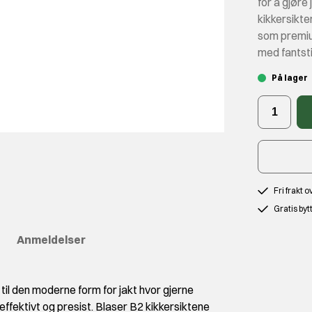
for å gjøre
kikkersikt
som premiu
med fantsti
På lager
Fri frakt 
Gratis byt
Anmeldelser
 til den moderne form for jakt hvor gjerne
effektivt og presist. Blaser B2 kikkersiktene