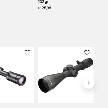
232 gr
30-30
kr 25,98
kr 48,