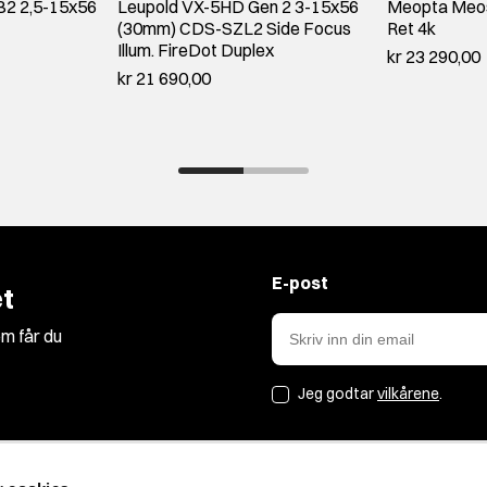
 B2 2,5-15x56
Leupold VX-5HD Gen 2 3-15x56
Meopta Meos
(30mm) CDS-SZL2 Side Focus
Ret 4k
Illum. FireDot Duplex
kr 23 290,00
kr 21 690,00
E-post
t
m får du
Jeg godtar
vilkårene
.