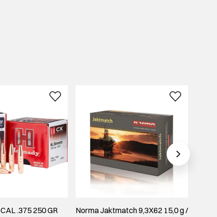
 CAL .375 250 GR
Norma Jaktmatch 9,3X62 15,0 g /
Barne