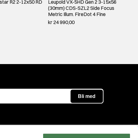
tar R2 2-12x50 RD
Leupold VX-5HD Gen 2 3-15x56
Zeiss
(30mm) CDS-SZL2 Side Focus
ASV
Metric Illum. FireDot 4 Fine
kr 24 
kr 24 990,00