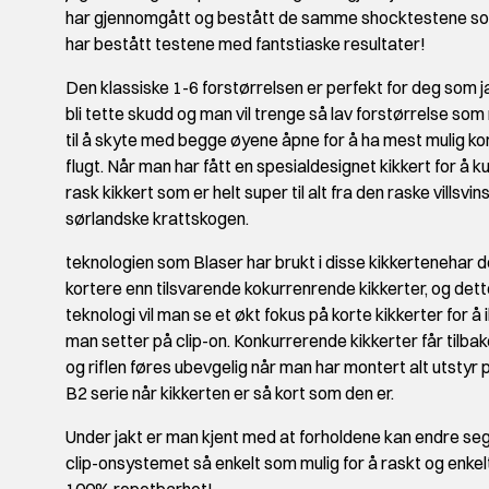
har gjennomgått og bestått de samme shocktestene so
har bestått testene med fantstiaske resultater!
Den klassiske 1-6 forstørrelsen er perfekt for deg som ja
bli tette skudd og man vil trenge så lav forstørrelse som
til å skyte med begge øyene åpne for å ha mest mulig kontro
flugt. Når man har fått en spesialdesignet kikkert for å k
rask kikkert som er helt super til alt fra den raske villsvin
sørlandske krattskogen.
teknologien som Blaser har brukt i disse kikkertenehar d
kortere enn tilsvarende kokurrenrende kikkerter, og dett
teknologi vil man se et økt fokus på korte kikkerter for 
man setter på clip-on. Konkurrerende kikkerter får tilba
og riflen føres ubevgelig når man har montert alt utstyr
B2 serie når kikkerten er så kort som den er.
Under jakt er man kjent med at forholdene kan endre seg
clip-onsystemet så enkelt som mulig for å raskt og enkel