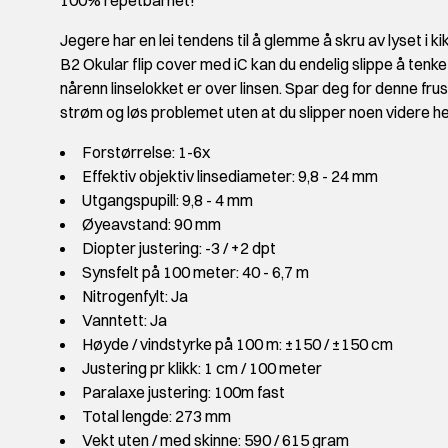
100% repetbarhet!
Jegere har en lei tendens til å glemme å skru av lyset i k
B2 Okular flip cover med iC kan du endelig slippe å tenke
nårenn linselokket er over linsen. Spar deg for denne fru
strøm og løs problemet uten at du slipper noen videre h
Forstørrelse: 1-6x
Effektiv objektiv linsediameter: 9,8 - 24 mm
Utgangspupill: 9,8 - 4 mm
Øyeavstand: 90 mm
Diopter justering: -3 / +2 dpt
Synsfelt på 100 meter: 40 - 6,7 m
Nitrogenfylt: Ja
Vanntett: Ja
Høyde / vindstyrke på 100 m: ±150 / ±150 cm
Justering pr klikk: 1 cm / 100 meter
Paralaxe justering: 100m fast
Total lengde: 273 mm
Vekt uten / med skinne: 590 / 615 gram