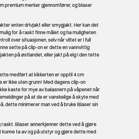
m premium merker gjennomfører, og blaser
kter enten drivjakt eller smygjakt. Her kan det
 mulig for å raskt finne målet og ha muligheten
ll over situasjonen, selv når viltet er i full
unne sette på clip-on er dette en vannvittig
sjakten på østlandet, eller jakt på elg i den tette
ette medført at kikkerten er opptil 4 cm
e er ikke uten grunn! Med dagens clip-on
å ikke kaste for mye av balasnern på våpenet når
kemeldinger på at de er vanskelige å skyte med
 på, dette minimerer man ved å bruke Blaser sin
 raskt. Blaser annerkjenner dette ved å gjøre
t kunne ta av og på utstyr og gjøre dette med