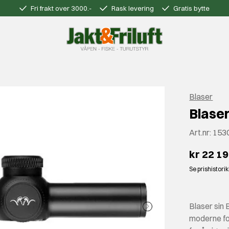
Fri frakt over 3000.-
Rask levering
Gratis bytte
Blaser
Blaser
Art.nr:
153
kr 22 1
Se prishistori
Blaser sin 
moderne for