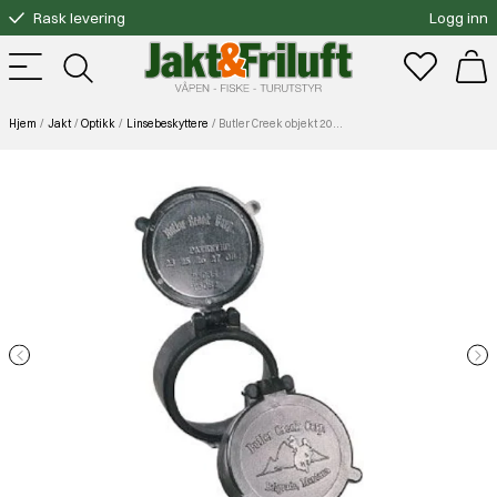
Rask levering
Logg inn
Gratis bytte
Fri frakt over 3000.-
Hjem
Jakt
Optikk
Linsebeskyttere
Butler Creek objekt 20 43,2