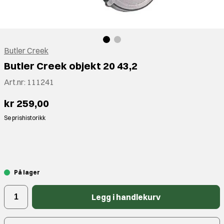
Butler Creek
Butler Creek objekt 20 43,2
Art.nr:
111241
kr 259,00
Se prishistorikk
⠀
På lager
Legg i handlekurv