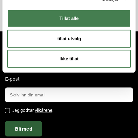
Tillat alle
tillat utvalg
Abonner på nyhetsbrevet
Ikke tillat
Få nyhetene og tilbudene først. Som medlem får du nyheter,
tips og eksklusive rabatter!
E-post
Jeg godtar
vilkårene
.
Bli med