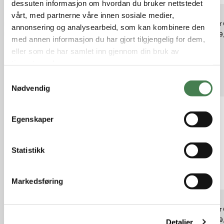
dessuten informasjon om hvordan du bruker nettstedet
vårt, med partnerne våre innen sosiale medier,
Butler Creek øye 11 39,4
Butler Creek øye 13 39,9
Butler
annonsering og analysearbeid, som kan kombinere den
kr 259,00
kr 259,00
kr 259
med annen informasjon du har gjort tilgjengelig for dem,
eller som de har samlet inn gjennom din bruk av
tjenestene deres.
Relaterte produkter
S
Nødvendig
a
m
t
Egenskaper
y
k
k
Statistikk
e
v
Markedsføring
a
l
Butler Creek objekt 19 41,8
Butler Creek objekt 17 40,9
Butler
g
kr 259,00
kr 259,00
kr 259
Detaljer