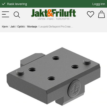
Rask levering
Logg inn
Gratis bytte
Fri frakt over 3000.-
Hjem
Jakt
Optikk
Montasje
Leupold Deltapoint Pro Cross Slot Mount (Military Only)