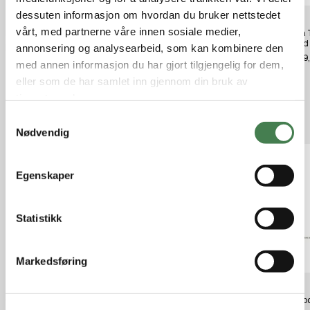
dessuten informasjon om hvordan du bruker nettstedet
vårt, med partnerne våre innen sosiale medier,
Butler Creek objekt 39 56,4
Gun Star Tikka T3 QR Steel 2
Tikka 
Piece Scope Mount + 30mm Rings
skudd
annonsering og analysearbeid, som kan kombinere den
kr 295,00
kr 1 999,00
kr 699
med annen informasjon du har gjort tilgjengelig for dem,
eller som de har samlet inn gjennom din bruk av
tjenestene deres.
Relaterte produkter
S
Nødvendig
a
m
t
Egenskaper
y
k
k
Statistikk
e
v
Markedsføring
a
l
Optilock Ring Lav 30mm 32,5
Optilock Ring Ekstra Lav 30mm
Optil
g