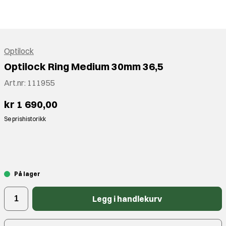
Optilock
Optilock Ring Medium 30mm 36,5
Art.nr:
111955
kr 1 690,00
Se prishistorikk
⠀
På lager
Legg i handlekurv