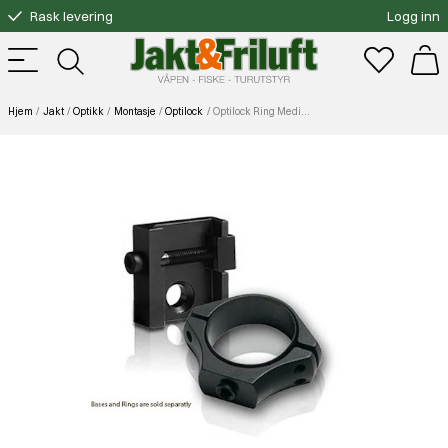
Rask levering
Logg inn
Gratis bytte
Fri frakt over 3000.-
Hjem
Jakt
Optikk
Montasje
Optilock
Optilock Ring Medium 30mm 36,5