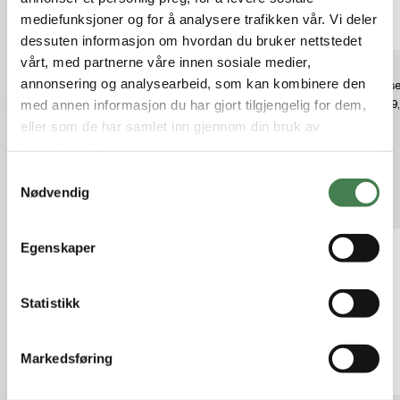
mediefunksjoner og for å analysere trafikken vår. Vi deler
dessuten informasjon om hvordan du bruker nettstedet
vårt, med partnerne våre innen sosiale medier,
annonsering og analysearbeid, som kan kombinere den
Clausen Rådyrlokk Pro
Clausen Predator Lokk 5
Clause
med annen informasjon du har gjort tilgjengelig for dem,
kr 399,00
kr 299,00
kr 349
eller som de har samlet inn gjennom din bruk av
tjenestene deres.
S
Nødvendig
Relaterte produkter
a
m
t
Egenskaper
y
k
k
Statistikk
e
v
Markedsføring
a
l