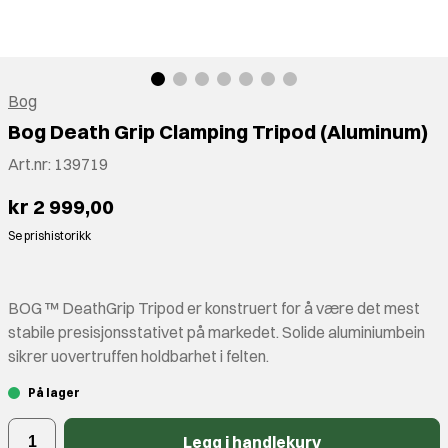
Bog
Bog Death Grip Clamping Tripod (Aluminum)
Art.nr:
139719
kr 2 999,00
Se prishistorikk
BOG ™ DeathGrip Tripod er konstruert for å være det mest
stabile presisjonsstativet på markedet. Solide aluminiumbein
sikrer uovertruffen holdbarhet i felten.
På lager
Legg i handlekurv