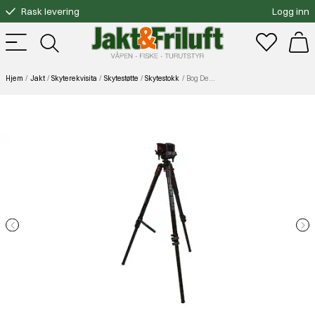
Rask levering
Logg inn
Gratis bytte
Fri frakt over 3000.-
Hjem
Jakt
Skyterekvisita
Skytestøtte
Skytestokk
Bog Death Grip Clamping Tripod (Aluminum)