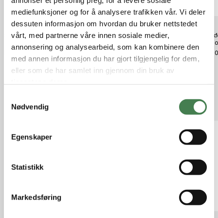
annonser et personlig preg, for å levere sosiale
mediefunksjoner og for å analysere trafikken vår. Vi deler
dessuten informasjon om hvordan du bruker nettstedet
vårt, med partnerne våre innen sosiale medier,
Sellier & Belliot Helmante 6,5X55
Wheeler Digital FAT Wrench
Frankf
124 FMJ
Ammo 
kr 1 399,00
annonsering og analysearbeid, som kan kombinere den
kr 11,90
kr 89,
med annen informasjon du har gjort tilgjengelig for dem,
eller som de har samlet inn gjennom din bruk av
tjenestene deres.
S
Relaterte produkter
Nødvendig
a
m
t
Egenskaper
y
k
k
Statistikk
e
v
Markedsføring
a
l