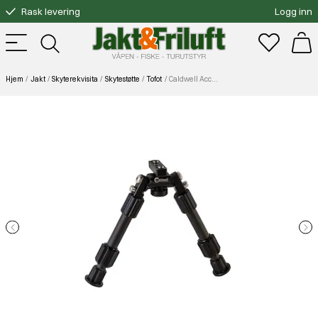
Rask levering
Logg inn
Gratis bytte
Fri frakt over 3000.-
Hjem
Jakt
Skyterekvisita
Skytestøtte
Tofot
Caldwell Accumax Premium Carbon Pic Rail Bipod 9-13''