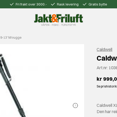
Fri frakt over 3000.-
Rask levering
Gratis bytte
 9-13' M/vugge
Caldwell
Caldw
Art.nr:
103
kr 999,
Se prishistori
Caldwell XL
Den har rei