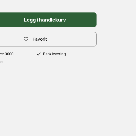
Legg i handlekurv
Favorit
over 3000.-
Rask levering
te