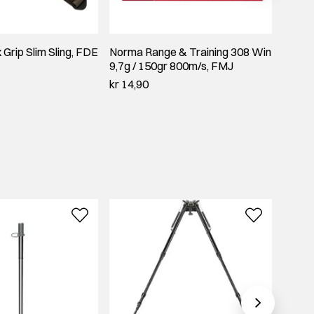
Grip Slim Sling, FDE
Norma Range & Training 308 Win
Bearp
9,7g / 150gr 800m/s, FMJ
forhøy
kr 14,90
kr 595