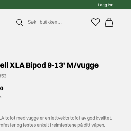
Logg inn
ell XLA Bipod 9-13' M/vugge
853
00
kk
A tofot med vugge er en lettvekts tofot av god kvalitet.
mfester og festes enkelt i reimfestene på ditt våpen.