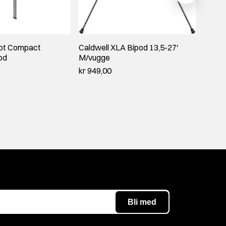
ot Compact
Caldwell XLA Bipod 13,5-27'
Caldwe
od
M/vugge
kr 999
kr 949,00